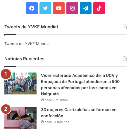
:
F
T
Y
I
T
T
a
w
o
n
e
i
Tweets de YVKE Mundial
c
i
u
s
l
k
e
t
T
t
e
T
Tweets de YVKE Mundial
b
t
u
a
g
o
Noticias Recientes
o
e
b
g
r
k
Vicerrectorado Académico de la UCV y
o
r
e
r
a
Embajada de Portugal atendieron a 500
personas afectadas por los sismos en
k
a
m
Naiguatá
hace 2 minutos
m
30 mujeres Carrizaleñas se forman en
confección
hace 31 minutos