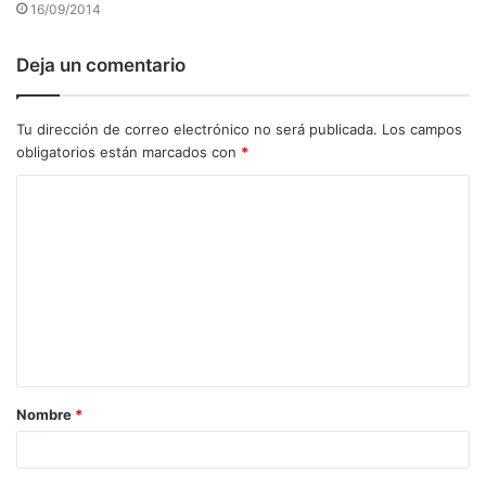
16/09/2014
Deja un comentario
Tu dirección de correo electrónico no será publicada.
Los campos
obligatorios están marcados con
*
C
o
m
e
n
t
a
Nombre
*
r
i
o