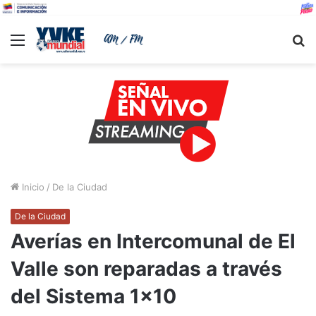
Menu
B
Inicio
/
De la Ciudad
De la Ciudad
Averías en Intercomunal de El
Valle son reparadas a través
del Sistema 1×10