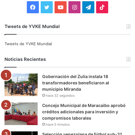
:
F
T
Y
I
T
T
a
w
o
n
e
i
Tweets de YVKE Mundial
c
i
u
s
l
k
e
t
T
t
e
T
Tweets de YVKE Mundial
b
t
u
a
g
o
Noticias Recientes
o
e
b
g
r
k
Gobernación del Zulia instala 18
o
r
e
r
a
transformadores beneficiaron al
municipio Miranda
k
a
m
hace 32 segundos
m
Concejo Municipal de Maracaibo aprobó
créditos adicionales para inversión y
compromisos laborales
hace 5 minutos
Selección venezolana de fútbol sub-21