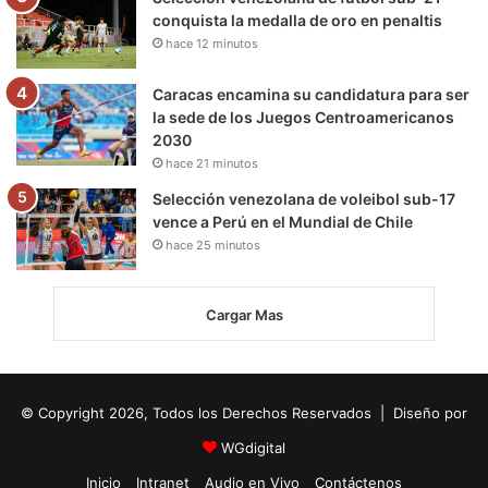
conquista la medalla de oro en penaltis
hace 12 minutos
Caracas encamina su candidatura para ser
la sede de los Juegos Centroamericanos
2030
hace 21 minutos
Selección venezolana de voleibol sub-17
vence a Perú en el Mundial de Chile
hace 25 minutos
Cargar Mas
© Copyright 2026, Todos los Derechos Reservados | Diseño por
WGdigital
Inicio
Intranet
Audio en Vivo
Contáctenos