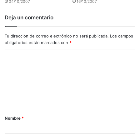
04/10/2007
16/10/2007
Deja un comentario
Tu dirección de correo electrónico no será publicada.
Los campos
obligatorios están marcados con
*
C
o
m
e
n
t
a
Nombre
*
r
i
o