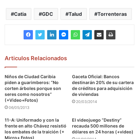
Catia
GDC
Talud
Torrenteras
Articulos Relacionados
Niños de Ciudad Caribia
Gaceta Oficial: Bancos
piden a guarimberos: “No
destinarán 20% de su cartera
corten árboles porque son
de créditos para adquisición
seres como nosotros”
de viviendas
(+Video+Fotos)
20/03/2014
06/05/2013
11-A: Uniformado y con la
El videojuego “Destiny”
frente en alto Chávez resistió
recauda 500 millones de
los embates de la traición (+
dólares en 24 horas (+video)
Micro+ Fotos)