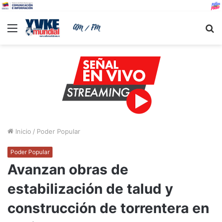
Menu
B
Inicio
/
Poder Popular
Poder Popular
Avanzan obras de
estabilización de talud y
construcción de torrentera en