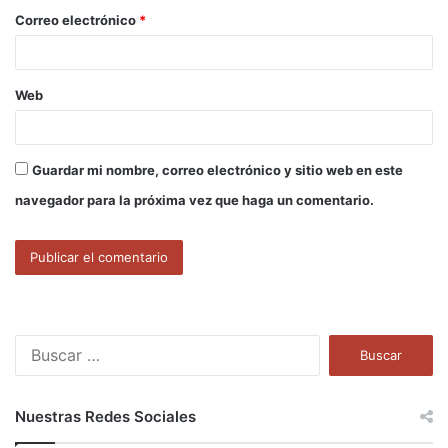
o
Correo electrónico
*
*
Web
Guardar mi nombre, correo electrónico y sitio web en este
navegador para la próxima vez que haga un comentario.
B
u
s
c
Nuestras Redes Sociales
a