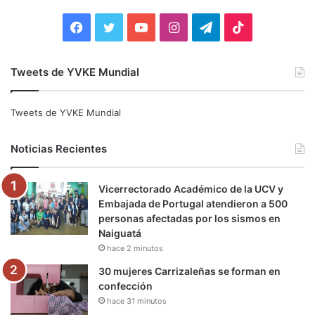
r
:
F
T
Y
I
T
T
a
w
o
n
e
i
Tweets de YVKE Mundial
c
i
u
s
l
k
e
t
T
t
e
T
Tweets de YVKE Mundial
b
t
u
a
g
o
Noticias Recientes
o
e
b
g
r
k
Vicerrectorado Académico de la UCV y
o
r
e
r
a
Embajada de Portugal atendieron a 500
personas afectadas por los sismos en
k
a
m
Naiguatá
hace 2 minutos
m
30 mujeres Carrizaleñas se forman en
confección
hace 31 minutos