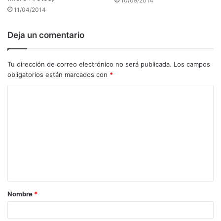
10/09/2014
11/04/2014
Deja un comentario
Tu dirección de correo electrónico no será publicada.
Los campos
obligatorios están marcados con
*
C
o
m
e
n
t
a
Nombre
*
r
i