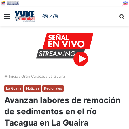
Menu
B
Inicio
/
Gran Caracas
/
La Guaira
La Guaira
Noticias
Regionales
Avanzan labores de remoción
de sedimentos en el río
Tacagua en La Guaira