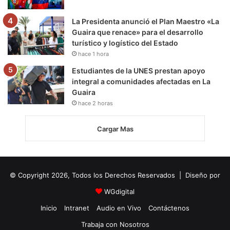
La Presidenta anunció el Plan Maestro «La
Guaira que renace» para el desarrollo
turístico y logístico del Estado
hace 1 hora
Estudiantes de la UNES prestan apoyo
integral a comunidades afectadas en La
Guaira
hace 2 horas
Cargar Mas
© Copyright 2026, Todos los Derechos Reservados | Diseño por
WGdigital
Inicio
Intranet
Audio en Vivo
Contáctenos
Trabaja con Nosotros