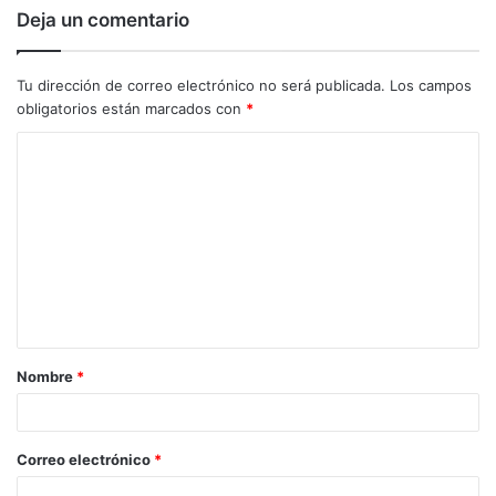
Deja un comentario
Tu dirección de correo electrónico no será publicada.
Los campos
obligatorios están marcados con
*
C
o
m
e
n
t
a
Nombre
*
r
i
o
Correo electrónico
*
*