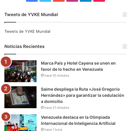
a
w
o
n
e
i
Tweets de YVKE Mundial
c
i
u
s
l
k
e
t
T
t
e
T
Tweets de YVKE Mundial
b
t
u
a
g
o
Noticias Recientes
o
e
b
g
r
k
Marca País y Hotel Cayena se unen en
o
r
e
r
a
favor de lo hecho en Venezuela
hace 10 minutos
k
a
m
m
Saime despliega la Ruta «José Gregorio
Hernández» para garantizar la cedulación
a domicilio
hace 21 minutos
Venezuela destaca en la Olimpiada
Internacional de Inteligencia Artificial
hace 1 hora