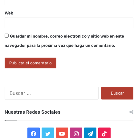
Web
Guardar mi nombre, correo electrónico y sitio web en este
navegador para la próxima vez que haga un comentario.
B
u
s
c
Nuestras Redes Sociales
a
r
:
F
T
Y
I
T
T