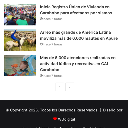
Inicia Registro Único de Vivienda en
Carabobo para afectados por sismos
hace 7 horas
Arreo más grande de América Latina
moviliza más de 6.000 mautes en Apure
hace 7 horas
Más de 6.000 atenciones realizadas en
actividad lúdica y recreativa en CAI
Carabobo
hace 7 horas
P
S
á
i
g
g
© Copyright 2026, Todos los Derechos Reservados | Diseño por
i
u
n
i
WGdigital
a
e