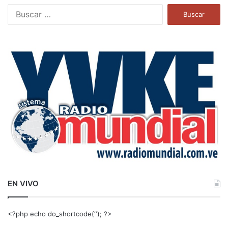
B
u
s
c
a
r
:
EN VIVO
<?php echo do_shortcode(‘‘); ?>