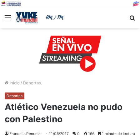
Menu
B
Inicio
/
Deportes
Deportes
Atlético Venezuela no pudo
con Palestino
Francelis Penuela
11/05/2017
0
166
1 minuto de lectura