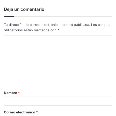
Deja un comentario
Tu dirección de correo electrónico no será publicada.
Los campos
obligatorios están marcados con
*
C
o
m
e
n
t
a
Nombre
*
r
i
o
Correo electrónico
*