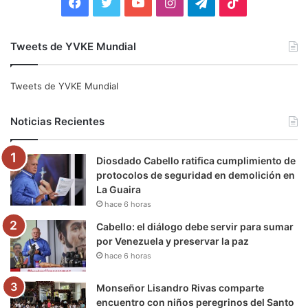
F
T
Y
I
T
T
a
w
o
n
e
i
Tweets de YVKE Mundial
c
i
u
s
l
k
e
t
T
t
e
T
Tweets de YVKE Mundial
b
t
u
a
g
o
Noticias Recientes
o
e
b
g
r
k
Diosdado Cabello ratifica cumplimiento de
o
r
e
r
a
protocolos de seguridad en demolición en
La Guaira
k
a
m
hace 6 horas
m
Cabello: el diálogo debe servir para sumar
por Venezuela y preservar la paz
hace 6 horas
Monseñor Lisandro Rivas comparte
encuentro con niños peregrinos del Santo