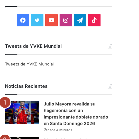
r
:
F
T
Y
I
T
T
a
w
o
n
e
i
c
i
u
s
l
k
Tweets de YVKE Mundial
e
t
T
t
e
T
Tweets de YVKE Mundial
b
t
u
a
g
o
o
e
b
g
r
k
Noticias Recientes
o
r
e
r
a
Julio Mayora revalida su
k
a
m
hegemonía con un
impresionante doblete dorado
m
en Santo Domingo 2026
hace 4 minutos