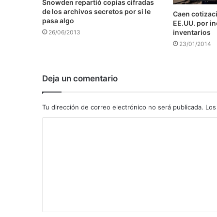
Snowden repartió copias cifradas
de los archivos secretos por si le
Caen cotizaci
pasa algo
EE.UU. por i
inventarios
26/06/2013
23/01/2014
Deja un comentario
Tu dirección de correo electrónico no será publicada.
Los
C
o
m
e
n
t
a