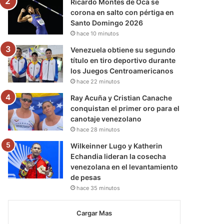
Ricardo Montes de Oca se
corona en salto con pértiga en
Santo Domingo 2026
hace 10 minutos
Venezuela obtiene su segundo
título en tiro deportivo durante
los Juegos Centroamericanos
hace 22 minutos
Ray Acuña y Cristian Canache
conquistan el primer oro para el
canotaje venezolano
hace 28 minutos
Wilkeinner Lugo y Katherin
Echandia lideran la cosecha
venezolana en el levantamiento
de pesas
hace 35 minutos
Cargar Mas