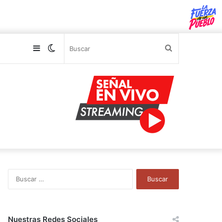
Sidebar
Switch
Buscar
skin
B
u
s
c
a
Nuestras Redes Sociales