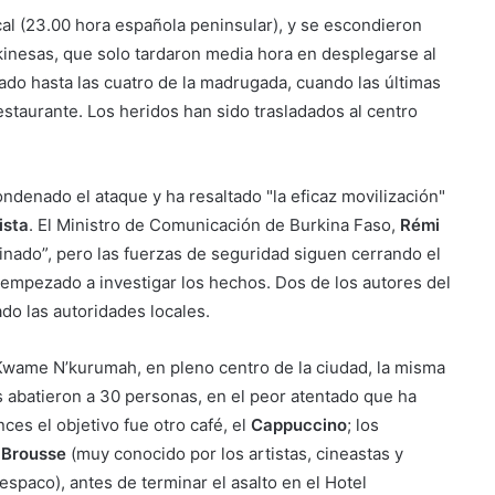
cal (23.00 hora española peninsular), y se escondieron
rkinesas, que solo tardaron media hora en desplegarse al
rado hasta las cuatro de la madrugada, cuando las últimas
estaurante. Los heridos han sido trasladados al centro
ondenado el ataque y ha resaltado "la eficaz movilización"
ista
. El Ministro de Comunicación de Burkina Faso,
Rémi
inado”, pero las fuerzas de seguridad siguen cerrando el
ha empezado a investigar los hechos. Dos de los autores del
do las autoridades locales.
 Kwame N’kurumah, en pleno centro de la ciudad, la misma
s abatieron a 30 personas, en el peor atentado que ha
ces el objetivo fue otro café, el
Cappuccino
; los
-Brousse
(muy conocido por los artistas, cineastas y
espaco), antes de terminar el asalto en el Hotel