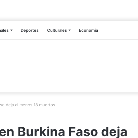
nales
Deportes
Culturales
Economía
aso deja al menos 18 muertos
 en Burkina Faso deja