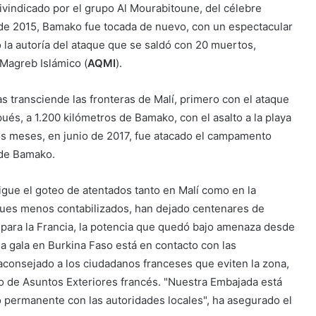
reivindicado por el grupo Al Mourabitoune, del célebre
 de 2015, Bamako fue tocada de nuevo, con un espectacular
 la autoría del ataque que se saldó con 20 muertos,
Magreb Islámico (
AQMI
).
tas transciende las fronteras de Malí, primero con el ataque
és, a 1.200 kilómetros de Bamako, con el asalto a la playa
os meses, en junio de 2017, fue atacado el campamento
 de Bamako.
igue el goteo de atentados tanto en Malí como en la
ques menos contabilizados, han dejado centenares de
e para la Francia, la potencia que quedó bajo amenaza desde
da gala en Burkina Faso está en contacto con las
 aconsejado a los ciudadanos franceses que eviten la zona,
o de Asuntos Exteriores francés. "Nuestra Embajada está
o permanente con las autoridades locales", ha asegurado el