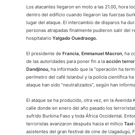
Los atacantes llegaron en moto a las 21.00, hora lo
dentro del edificio cuando llegaron las fuerzas bu
lugar del ataque. El intercambio de disparos ha du
personas atrapadas finalmente pudieron salir del r
hospitalario
Yalgado Ouedraogo.
El presidente de
Francia
,
Emmanuel Macron
, ha c
de las autoridades para poner fin a la
acción terror
Dandjinou,
ha informado que la “operación ha term
perímetro del café Istanbul y la policía científica 
ataque han sido “neutralizados”, según han informa
El ataque se ha producido, otra vez, en la Avenida
calle donde en enero del año pasado los terrorista
sufrido Burkina Faso y toda África Occidental. Enton
terroristas avanzaron después hacia el mítico
Taxi
asistentes del gran festival de cine de Uagadugú, F