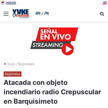
Menu
B
Inicio
/
Regionales
Regionales
Atacada con objeto
incendiario radio Crepuscular
en Barquisimeto