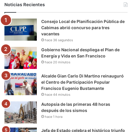
b
t
u
a
g
o
Noticias Recientes
o
e
b
g
r
k
Consejo Local de Planificación Pública de
o
r
e
r
a
Cabimas abrió concurso para tres
vacantes
k
a
m
hace 36 segundos
m
Gobierno Nacional despliega el Plan de
Energía y Vida en San Francisco
hace 20 minutos
Alcalde Gian Carlo Di Martino reinauguró
el Centro de Participación Popular
Francisco Eugenio Bustamante
hace 44 minutos
Autopsia de las primeras 48 horas
después de los sismos
hace 1 hora
Jefa de Estado celebra el histórico triunfo