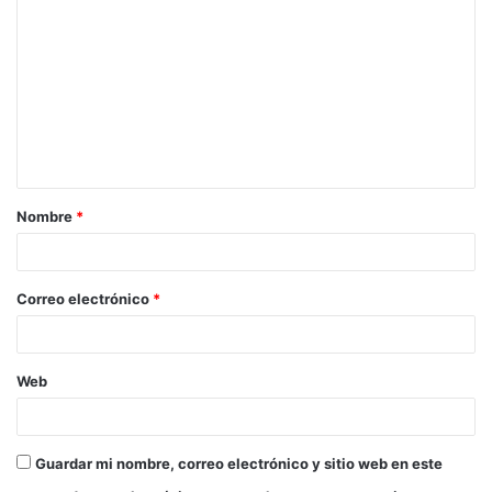
o
m
e
n
t
a
Nombre
*
r
i
o
Correo electrónico
*
*
Web
Guardar mi nombre, correo electrónico y sitio web en este