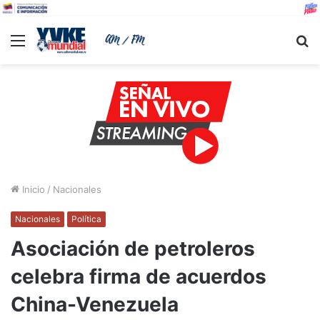
Menu
B
Inicio
/
Nacionales
Nacionales
Política
Asociación de petroleros
celebra firma de acuerdos
China-Venezuela