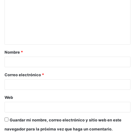
m
e
n
t
a
Nombre
*
r
i
o
Correo electrónico
*
*
Web
Guardar mi nombre, correo electrónico y sitio web en este
navegador para la próxima vez que haga un comentario.