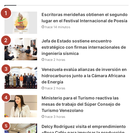
o
e
b
g
r
k
Escritoras merideñas obtienen el segundo
o
r
e
r
a
lugar en el Festival Internacional de Poesía
hace 14 minutos
k
a
m
m
Jefa de Estado sostiene encuentro
estratégico con firmas internacionales de
ingeniería sísmica
hace 2 horas
Venezuela evalúa alianzas de inversión en
hidrocarburos junto a la Cámara Africana
de Energía
hace 2 horas
Ministerio para el Turismo reactiva las
mesas de trabajo del Súper Consejo de
Turismo Venezolano
hace 3 horas
Delcy Rodríguez visita el emprendimiento
«Boca Café» para impulsar la producción