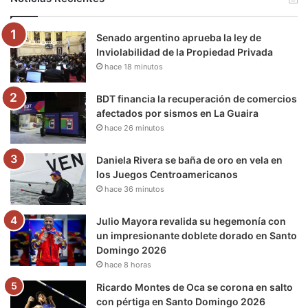
o
e
b
g
r
k
Senado argentino aprueba la ley de
o
r
e
r
a
Inviolabilidad de la Propiedad Privada
hace 18 minutos
k
a
m
m
BDT financia la recuperación de comercios
afectados por sismos en La Guaira
hace 26 minutos
Daniela Rivera se baña de oro en vela en
los Juegos Centroamericanos
hace 36 minutos
Julio Mayora revalida su hegemonía con
un impresionante doblete dorado en Santo
Domingo 2026
hace 8 horas
Ricardo Montes de Oca se corona en salto
con pértiga en Santo Domingo 2026