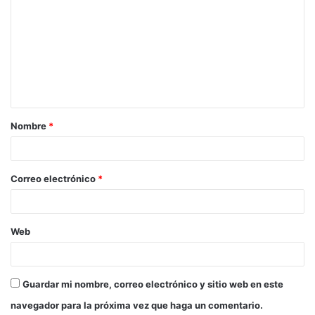
o
m
e
n
t
a
Nombre
*
r
i
o
Correo electrónico
*
*
Web
Guardar mi nombre, correo electrónico y sitio web en este
navegador para la próxima vez que haga un comentario.