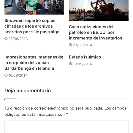
Snowden repartió copias
cifradas de los archivos
Caen cotizaciones del
secretos por si le pasa algo
petróleo en EE.UU. por
incremento de inventarios
26/06/2013
23/01/2014
Impresionantes imágenes de
Estado Islámico
la erupción del volcán
19/09/2014
Bardarbunga en Islandia
16/09/2014
Deja un comentario
Tu dirección de correo electrónico no será publicada.
Los campos
obligatorios están marcados con
*
C