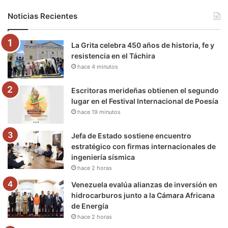
b
t
u
a
g
o
Noticias Recientes
o
e
b
g
r
k
La Grita celebra 450 años de historia, fe y
o
r
e
r
a
resistencia en el Táchira
hace 4 minutos
k
a
m
m
Escritoras merideñas obtienen el segundo
lugar en el Festival Internacional de Poesía
hace 19 minutos
Jefa de Estado sostiene encuentro
estratégico con firmas internacionales de
ingeniería sísmica
hace 2 horas
Venezuela evalúa alianzas de inversión en
hidrocarburos junto a la Cámara Africana
de Energía
hace 2 horas