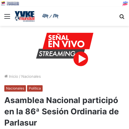
Menu
B
Inicio
/
Nacionales
Nacionales
Política
Asamblea Nacional participó
en la 86ª Sesión Ordinaria de
Parlasur