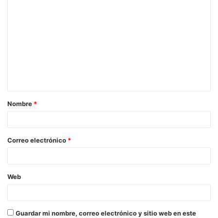
C
o
m
e
n
t
a
Nombre
*
r
i
o
Correo electrónico
*
*
Web
Guardar mi nombre, correo electrónico y sitio web en este