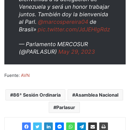
Venezuela y será un honor trabajar
juntos. También doy la bienvenida
al Parl.
@marcospereira04
de
Brasil»
pic.twitter.com/JdJEHIgRdz
— Parlamento MERCOSUR
(@PARLASUR)
May 29, 2023
Fuente:
AVN
86ª Sesión Ordinaria
Asamblea Nacional
Parlasur