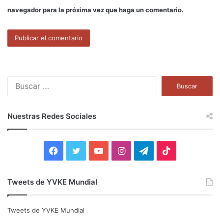
navegador para la próxima vez que haga un comentario.
B
u
s
c
Nuestras Redes Sociales
a
r
:
F
T
Y
I
T
T
a
w
o
n
e
i
Tweets de YVKE Mundial
c
i
u
s
l
k
e
t
T
t
e
T
Tweets de YVKE Mundial