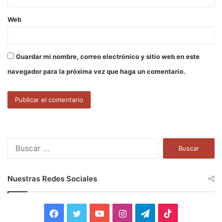
Web
Guardar mi nombre, correo electrónico y sitio web en este
navegador para la próxima vez que haga un comentario.
B
u
s
c
Nuestras Redes Sociales
a
r
:
F
T
Y
I
T
T