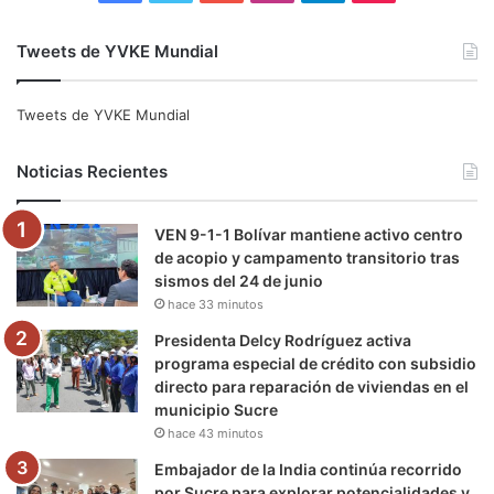
a
w
o
n
e
i
Tweets de YVKE Mundial
c
i
u
s
l
k
e
t
T
t
e
T
Tweets de YVKE Mundial
b
t
u
a
g
o
Noticias Recientes
o
e
b
g
r
k
VEN 9-1-1 Bolívar mantiene activo centro
o
r
e
r
a
de acopio y campamento transitorio tras
sismos del 24 de junio
k
a
m
hace 33 minutos
m
Presidenta Delcy Rodríguez activa
programa especial de crédito con subsidio
directo para reparación de viviendas en el
municipio Sucre
hace 43 minutos
Embajador de la India continúa recorrido
por Sucre para explorar potencialidades y