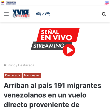
Menu
B
Inicio
/
Destacada
Destacada
Nacionales
Arriban al país 191 migrantes
venezolanos en un vuelo
directo proveniente de