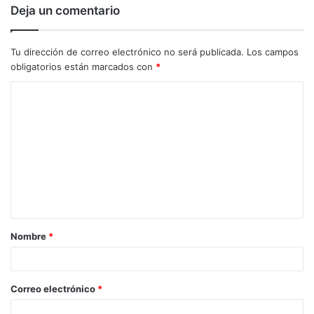
Deja un comentario
Tu dirección de correo electrónico no será publicada.
Los campos
obligatorios están marcados con
*
C
o
m
e
n
t
a
Nombre
*
r
i
o
Correo electrónico
*
*