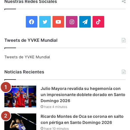
Nuestras Redes Sociales
a
r
:
F
T
Y
I
T
T
a
w
o
n
e
i
Tweets de YVKE Mundial
c
i
u
s
l
k
e
t
T
t
e
T
Tweets de YVKE Mundial
b
t
u
a
g
o
Noticias Recientes
o
e
b
g
r
k
Julio Mayora revalida su hegemonía con
o
r
e
r
a
un impresionante doblete dorado en Santo
Domingo 2026
k
a
m
hace 4 minutos
m
Ricardo Montes de Oca se corona en salto
con pértiga en Santo Domingo 2026
hace 10 minutos