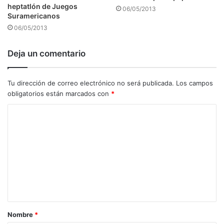
heptatlón de Juegos
06/05/2013
Suramericanos
06/05/2013
Deja un comentario
Tu dirección de correo electrónico no será publicada.
Los campos
obligatorios están marcados con
*
C
o
m
e
n
t
a
Nombre
*
r