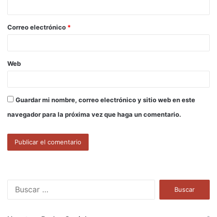
i
o
Correo electrónico
*
*
Web
Guardar mi nombre, correo electrónico y sitio web en este
navegador para la próxima vez que haga un comentario.
B
u
s
c