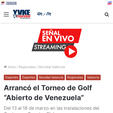
Menu
B
Inicio
/
Regionales
/
Mundial Valencia
Deportes
Deportes
Mundial Valencia
Regionales
Valencia
Arrancó el Torneo de Golf
“Abierto de Venezuela”
Del 13 al 18 de marzo en las instalaciones del