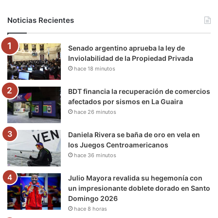
b
t
u
a
g
o
Noticias Recientes
o
e
b
g
r
k
Senado argentino aprueba la ley de
o
r
e
r
a
Inviolabilidad de la Propiedad Privada
hace 18 minutos
k
a
m
m
BDT financia la recuperación de comercios
afectados por sismos en La Guaira
hace 26 minutos
Daniela Rivera se baña de oro en vela en
los Juegos Centroamericanos
hace 36 minutos
Julio Mayora revalida su hegemonía con
un impresionante doblete dorado en Santo
Domingo 2026
hace 8 horas