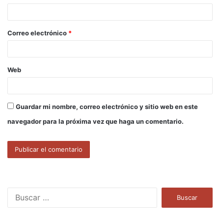
i
o
Correo electrónico
*
*
Web
Guardar mi nombre, correo electrónico y sitio web en este
navegador para la próxima vez que haga un comentario.
B
u
s