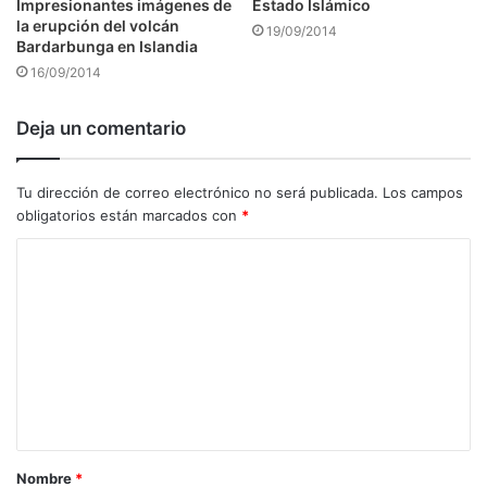
Impresionantes imágenes de
Estado Islámico
la erupción del volcán
19/09/2014
Bardarbunga en Islandia
16/09/2014
Deja un comentario
Tu dirección de correo electrónico no será publicada.
Los campos
obligatorios están marcados con
*
C
o
m
e
n
t
a
Nombre
*
r