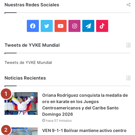
c
Nuestras Redes Sociales
a
r
:
F
T
Y
I
T
T
a
w
o
n
e
i
Tweets de YVKE Mundial
c
i
u
s
l
k
e
t
T
t
e
T
Tweets de YVKE Mundial
b
t
u
a
g
o
Noticias Recientes
o
e
b
g
r
k
Oriana Rodríguez conquista la medalla de
o
r
e
r
a
oro en karate en los Juegos
Centroamericanos y del Caribe Santo
k
a
m
Domingo 2026
hace 57 minutos
m
VEN 9-1-1 Bolívar mantiene activo centro