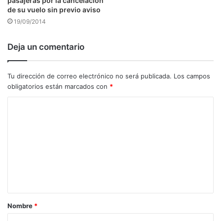
pasajeras por la cancelación
de su vuelo sin previo aviso
19/09/2014
Deja un comentario
Tu dirección de correo electrónico no será publicada.
Los campos
obligatorios están marcados con
*
C
o
m
e
n
t
a
Nombre
*
r