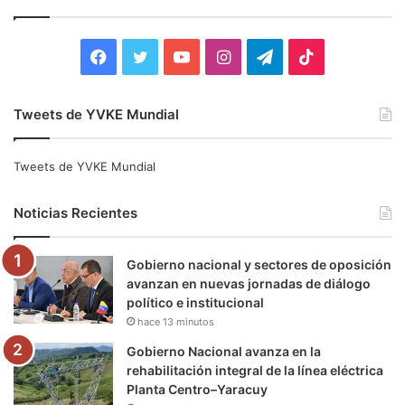
a
r
:
F
T
Y
I
T
T
a
w
o
n
e
i
Tweets de YVKE Mundial
c
i
u
s
l
k
e
t
T
t
e
T
Tweets de YVKE Mundial
b
t
u
a
g
o
Noticias Recientes
o
e
b
g
r
k
Gobierno nacional y sectores de oposición
o
r
e
r
a
avanzan en nuevas jornadas de diálogo
político e institucional
k
a
m
hace 13 minutos
m
Gobierno Nacional avanza en la
rehabilitación integral de la línea eléctrica
Planta Centro–Yaracuy