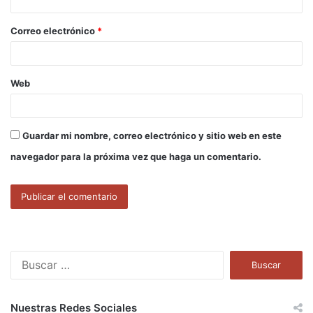
i
o
Correo electrónico
*
*
Web
Guardar mi nombre, correo electrónico y sitio web en este
navegador para la próxima vez que haga un comentario.
B
u
s
c
Nuestras Redes Sociales