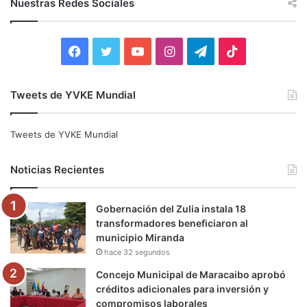
Nuestras Redes Sociales
a
r
:
F
T
Y
I
T
T
a
w
o
n
e
i
Tweets de YVKE Mundial
c
i
u
s
l
k
e
t
T
t
e
T
Tweets de YVKE Mundial
b
t
u
a
g
o
Noticias Recientes
o
e
b
g
r
k
Gobernación del Zulia instala 18
o
r
e
r
a
transformadores beneficiaron al
municipio Miranda
k
a
m
hace 32 segundos
m
Concejo Municipal de Maracaibo aprobó
créditos adicionales para inversión y
compromisos laborales