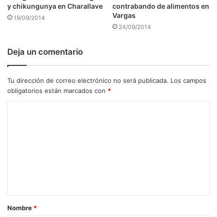
y chikungunya en Charallave
contrabando de alimentos en
Vargas
19/09/2014
24/09/2014
Deja un comentario
Tu dirección de correo electrónico no será publicada.
Los campos
obligatorios están marcados con
*
C
o
m
e
n
t
a
Nombre
*
r