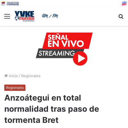
Menu
B
Inicio
/
Regionales
Regionales
Anzoátegui en total
normalidad tras paso de
tormenta Bret