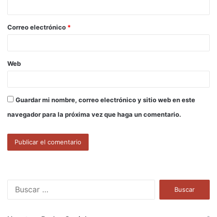
i
o
Correo electrónico
*
*
Web
Guardar mi nombre, correo electrónico y sitio web en este
navegador para la próxima vez que haga un comentario.
B
u
s
c