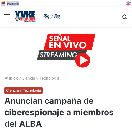
Menu
B
Inicio
/
Ciencia y Tecnología
Ciencia y Tecnología
Anuncian campaña de
ciberespionaje a miembros
del ALBA