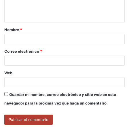
n
t
a
Nombre
*
r
i
o
Correo electrónico
*
*
Web
Guardar mi nombre, correo electrónico y sitio web en este
navegador para la próxima vez que haga un comentario.