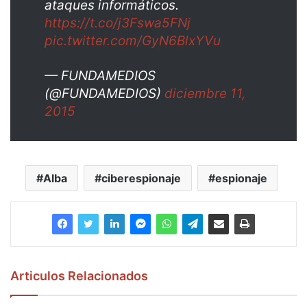
ataques informáticos.
https://t.co/j3Fswa5FNj
pic.twitter.com/GyN6BlxYVu
— FUNDAMEDIOS
(@FUNDAMEDIOS)
diciembre 11,
2015
Alba
ciberespionaje
espionaje
Articulos Relacionados