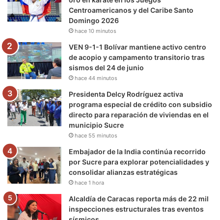
Centroamericanos y del Caribe Santo
k
a
m
Domingo 2026
hace 10 minutos
m
VEN 9-1-1 Bolívar mantiene activo centro
de acopio y campamento transitorio tras
sismos del 24 de junio
hace 44 minutos
Presidenta Delcy Rodríguez activa
programa especial de crédito con subsidio
directo para reparación de viviendas en el
municipio Sucre
hace 55 minutos
Embajador de la India continúa recorrido
por Sucre para explorar potencialidades y
consolidar alianzas estratégicas
hace 1 hora
Alcaldía de Caracas reporta más de 22 mil
inspecciones estructurales tras eventos
sísmicos