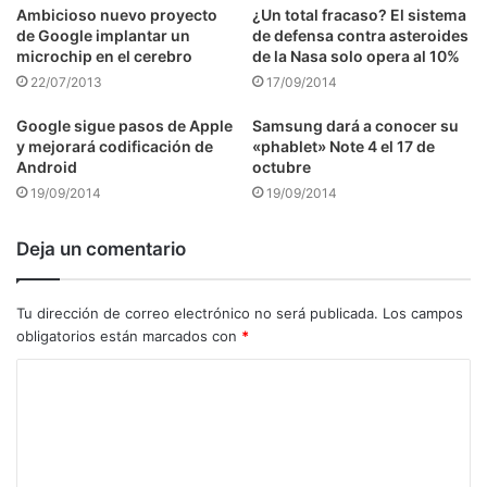
Ambicioso nuevo proyecto
¿Un total fracaso? El sistema
de Google implantar un
de defensa contra asteroides
microchip en el cerebro
de la Nasa solo opera al 10%
22/07/2013
17/09/2014
Google sigue pasos de Apple
Samsung dará a conocer su
y mejorará codificación de
«phablet» Note 4 el 17 de
Android
octubre
19/09/2014
19/09/2014
Deja un comentario
Tu dirección de correo electrónico no será publicada.
Los campos
obligatorios están marcados con
*
C
o
m
e