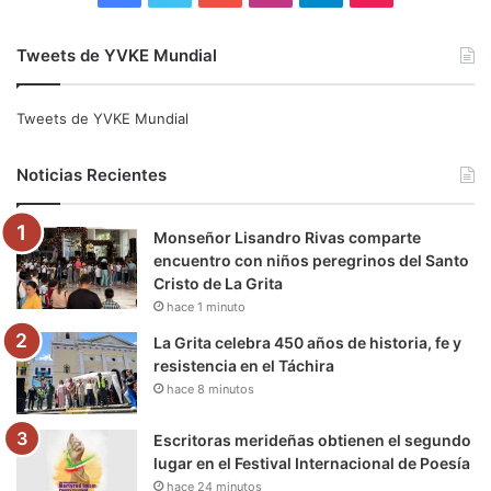
a
w
o
n
e
i
Tweets de YVKE Mundial
c
i
u
s
l
k
e
t
T
t
e
T
Tweets de YVKE Mundial
b
t
u
a
g
o
Noticias Recientes
o
e
b
g
r
k
Monseñor Lisandro Rivas comparte
o
r
e
r
a
encuentro con niños peregrinos del Santo
Cristo de La Grita
k
a
m
hace 1 minuto
m
La Grita celebra 450 años de historia, fe y
resistencia en el Táchira
hace 8 minutos
Escritoras merideñas obtienen el segundo
lugar en el Festival Internacional de Poesía
hace 24 minutos