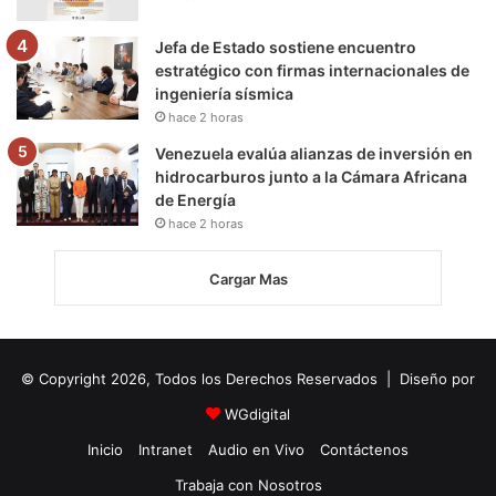
Jefa de Estado sostiene encuentro
estratégico con firmas internacionales de
ingeniería sísmica
hace 2 horas
Venezuela evalúa alianzas de inversión en
hidrocarburos junto a la Cámara Africana
de Energía
hace 2 horas
Cargar Mas
© Copyright 2026, Todos los Derechos Reservados | Diseño por
WGdigital
Inicio
Intranet
Audio en Vivo
Contáctenos
Trabaja con Nosotros