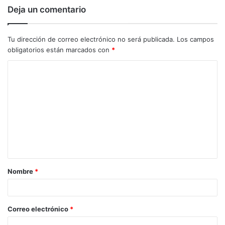
Deja un comentario
Tu dirección de correo electrónico no será publicada.
Los campos
obligatorios están marcados con
*
C
o
m
e
n
t
a
Nombre
*
r
i
o
Correo electrónico
*
*