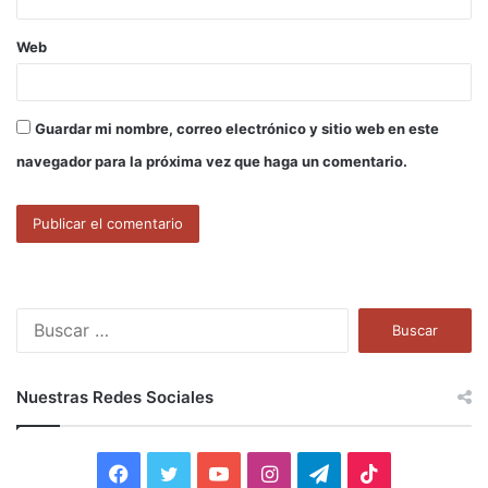
Web
Guardar mi nombre, correo electrónico y sitio web en este
navegador para la próxima vez que haga un comentario.
B
u
s
c
Nuestras Redes Sociales
a
r
:
F
T
Y
I
T
T