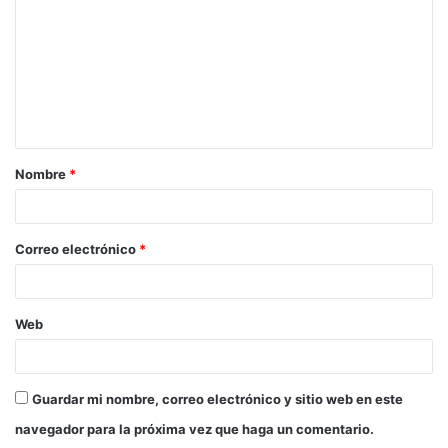
m
e
n
t
a
Nombre
*
r
i
o
Correo electrónico
*
*
Web
Guardar mi nombre, correo electrónico y sitio web en este
navegador para la próxima vez que haga un comentario.