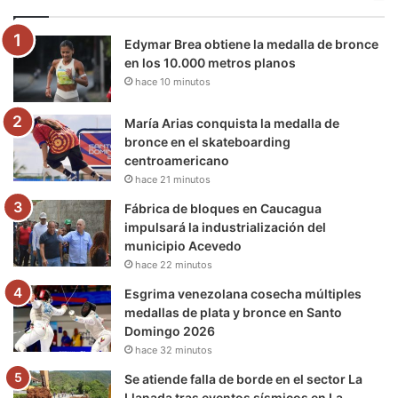
o
e
b
g
r
k
Edymar Brea obtiene la medalla de bronce
o
r
e
r
a
en los 10.000 metros planos
hace 10 minutos
k
a
m
m
María Arias conquista la medalla de
bronce en el skateboarding
centroamericano
hace 21 minutos
Fábrica de bloques en Caucagua
impulsará la industrialización del
municipio Acevedo
hace 22 minutos
Esgrima venezolana cosecha múltiples
medallas de plata y bronce en Santo
Domingo 2026
hace 32 minutos
Se atiende falla de borde en el sector La
Llanada tras eventos sísmicos en La