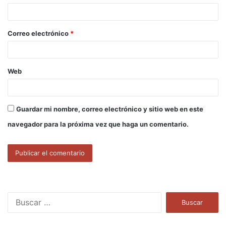
i
o
Correo electrónico
*
*
Web
Guardar mi nombre, correo electrónico y sitio web en este
navegador para la próxima vez que haga un comentario.
B
u
s