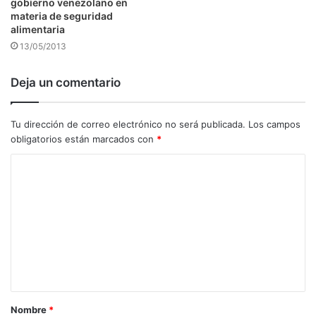
gobierno venezolano en
materia de seguridad
alimentaria
13/05/2013
Deja un comentario
Tu dirección de correo electrónico no será publicada.
Los campos
obligatorios están marcados con
*
C
o
m
e
n
t
a
Nombre
*
r