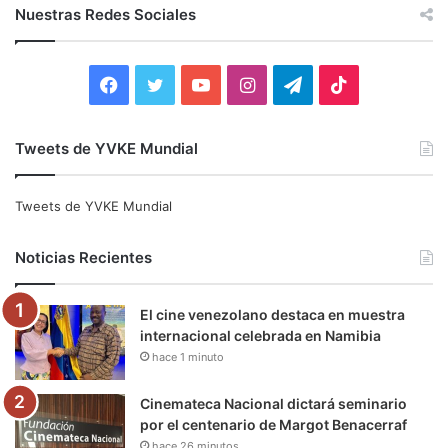
c
Nuestras Redes Sociales
a
r
:
F
T
Y
I
T
T
a
w
o
n
e
i
Tweets de YVKE Mundial
c
i
u
s
l
k
e
t
T
t
e
T
Tweets de YVKE Mundial
b
t
u
a
g
o
Noticias Recientes
o
e
b
g
r
k
El cine venezolano destaca en muestra
o
r
e
r
a
internacional celebrada en Namibia
hace 1 minuto
k
a
m
m
Cinemateca Nacional dictará seminario
por el centenario de Margot Benacerraf
hace 26 minutos