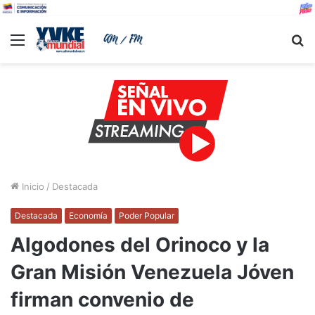
Menu
B
Inicio
/
Destacada
Destacada
Economía
Poder Popular
Algodones del Orinoco y la
Gran Misión Venezuela Jóven
firman convenio de