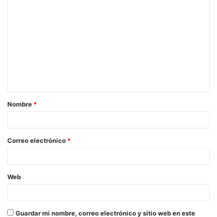
C
o
m
e
n
t
a
Nombre
*
r
i
o
Correo electrónico
*
*
Web
Guardar mi nombre, correo electrónico y sitio web en este