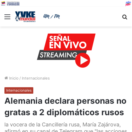
Menu
B
Inicio
/
Internacionales
Internacionales
Alemania declara personas no
gratas a 2 diplomáticos rusos
la vocera de la Cancillería rusa, María Zajárova,
afirmó en su canal de Telegram que "las acciones