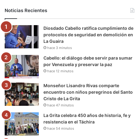
b
t
u
a
g
o
Noticias Recientes
o
e
b
g
r
k
Diosdado Cabello ratifica cumplimiento de
o
r
e
r
a
protocolos de seguridad en demolición en
La Guaira
k
a
m
hace 3 minutos
m
Cabello: el diálogo debe servir para sumar
por Venezuela y preservar la paz
hace 12 minutos
Monseñor Lisandro Rivas comparte
encuentro con niños peregrinos del Santo
Cristo de La Grita
hace 47 minutos
La Grita celebra 450 años de historia, fe y
resistencia en el Táchira
hace 54 minutos