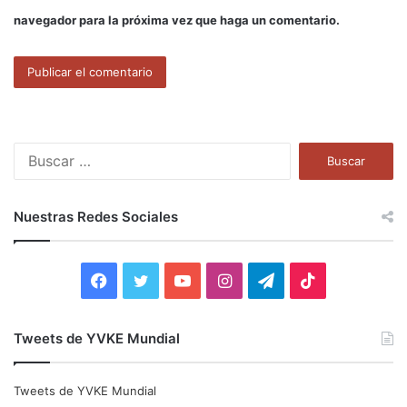
navegador para la próxima vez que haga un comentario.
B
u
s
c
Nuestras Redes Sociales
a
r
:
F
T
Y
I
T
T
a
w
o
n
e
i
Tweets de YVKE Mundial
c
i
u
s
l
k
e
t
T
t
e
T
Tweets de YVKE Mundial