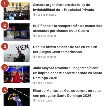
Senado argentino aprueba la ley de
o
r
e
r
a
Inviolabilidad de la Propiedad Privada
hace 18 minutos
k
a
m
m
BDT financia la recuperación de comercios
afectados por sismos en La Guaira
hace 26 minutos
Daniela Rivera se baña de oro en vela en
los Juegos Centroamericanos
hace 36 minutos
Julio Mayora revalida su hegemonía con
un impresionante doblete dorado en Santo
Domingo 2026
hace 8 horas
Ricardo Montes de Oca se corona en salto
con pértiga en Santo Domingo 2026
hace 8 horas