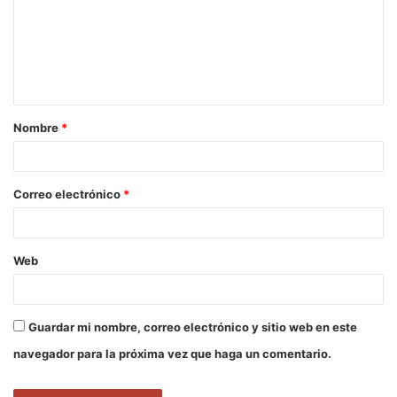
e
n
t
a
Nombre
*
r
i
o
Correo electrónico
*
*
Web
Guardar mi nombre, correo electrónico y sitio web en este
navegador para la próxima vez que haga un comentario.