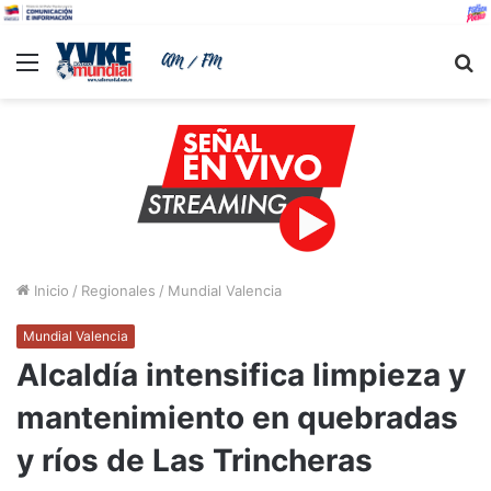
Menu
B
Inicio
/
Regionales
/
Mundial Valencia
Mundial Valencia
Alcaldía intensifica limpieza y
mantenimiento en quebradas
y ríos de Las Trincheras