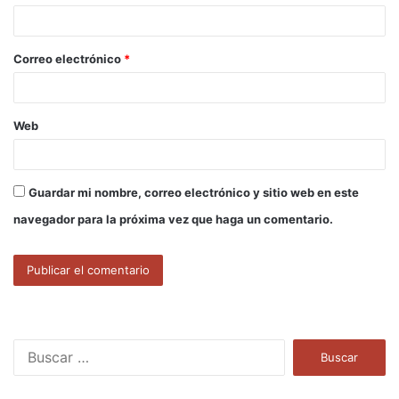
i
o
Correo electrónico
*
*
Web
Guardar mi nombre, correo electrónico y sitio web en este
navegador para la próxima vez que haga un comentario.
B
u
s