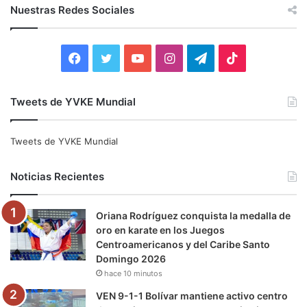
c
Nuestras Redes Sociales
a
r
:
F
T
Y
I
T
T
a
w
o
n
e
i
Tweets de YVKE Mundial
c
i
u
s
l
k
e
t
T
t
e
T
Tweets de YVKE Mundial
b
t
u
a
g
o
Noticias Recientes
o
e
b
g
r
k
Oriana Rodríguez conquista la medalla de
o
r
e
r
a
oro en karate en los Juegos
Centroamericanos y del Caribe Santo
k
a
m
Domingo 2026
hace 10 minutos
m
VEN 9-1-1 Bolívar mantiene activo centro