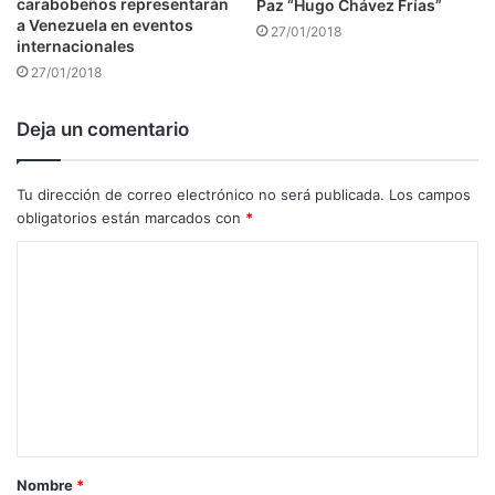
carabobeños representarán
Paz “Hugo Chávez Frías”
a Venezuela en eventos
27/01/2018
internacionales
27/01/2018
Deja un comentario
Tu dirección de correo electrónico no será publicada.
Los campos
obligatorios están marcados con
*
C
o
m
e
n
t
a
Nombre
*
r