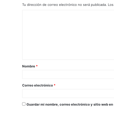
Tu dirección de correo electrónico no será publicada.
Los
C
o
m
e
n
t
a
Nombre
*
r
i
o
Correo electrónico
*
*
Guardar mi nombre, correo electrónico y sitio web en