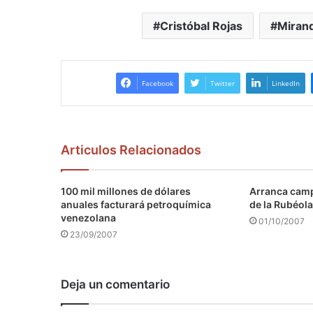
Cristóbal Rojas
Miran
Facebook
Twitter
LinkedIn
Articulos Relacionados
100 mil millones de dólares
Arranca camp
anuales facturará petroquímica
de la Rubéola
venezolana
01/10/2007
23/09/2007
Deja un comentario