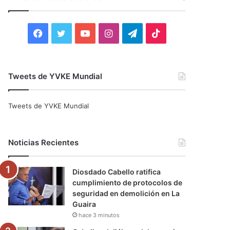
r
:
F
T
Y
I
T
T
a
w
o
n
e
i
c
i
u
s
l
k
Tweets de YVKE Mundial
e
t
T
t
e
T
Tweets de YVKE Mundial
b
t
u
a
g
o
o
e
b
g
r
k
Noticias Recientes
o
r
e
r
a
Diosdado Cabello ratifica
k
a
m
cumplimiento de protocolos de
seguridad en demolición en La
m
Guaira
hace 3 minutos