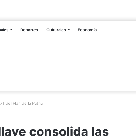
nales
Deportes
Culturales
Economía
7T del Plan de la Patria
lave consolida las