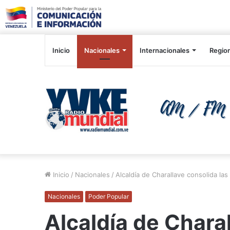
Inicio
Nacionales
Internacionales
Regio
Inicio
/
Nacionales
/
Alcaldía de Charallave consolida las 
Nacionales
Poder Popular
Alcaldía de Charal