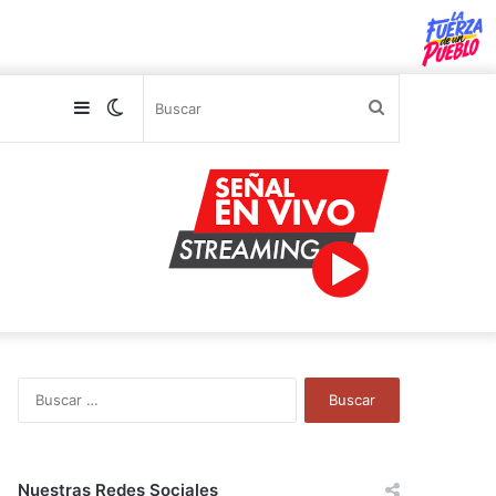
Sidebar
Switch
Buscar
skin
B
u
s
c
a
Nuestras Redes Sociales