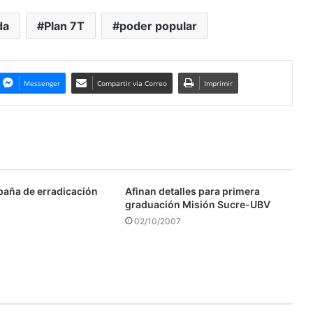
da
Plan 7T
poder popular
Messenger
Compartir via Correo
Imprimir
aña de erradicación
Afinan detalles para primera
graduación Misión Sucre-UBV
02/10/2007