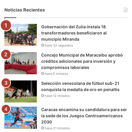
b
t
u
a
g
o
Noticias Recientes
o
e
b
g
r
k
Gobernación del Zulia instala 18
o
r
e
r
a
transformadores beneficiaron al
municipio Miranda
k
a
m
hace 32 segundos
m
Concejo Municipal de Maracaibo aprobó
créditos adicionales para inversión y
compromisos laborales
hace 5 minutos
Selección venezolana de fútbol sub-21
conquista la medalla de oro en penaltis
hace 12 minutos
Caracas encamina su candidatura para ser
la sede de los Juegos Centroamericanos
2030
hace 21 minutos