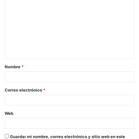
C
o
m
e
n
t
a
Nombre
*
r
i
o
Correo electrónico
*
*
Web
Guardar mi nombre, correo electrónico y sitio web en este