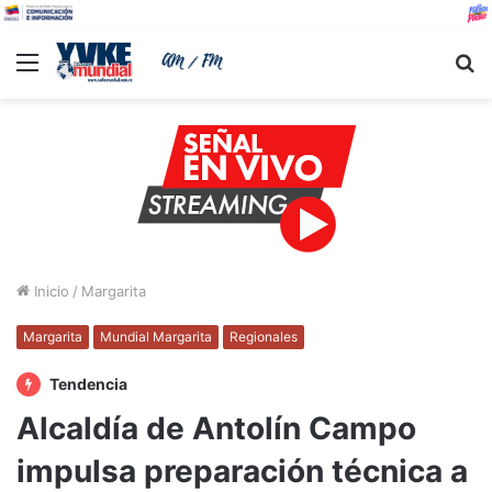
Menu
B
Inicio
/
Margarita
Margarita
Mundial Margarita
Regionales
Tendencia
Alcaldía de Antolín Campo
impulsa preparación técnica a