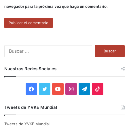
navegador para la próxima vez que haga un comentario.
B
u
s
c
Nuestras Redes Sociales
a
r
:
F
T
Y
I
T
T
a
w
o
n
e
i
Tweets de YVKE Mundial
c
i
u
s
l
k
e
t
T
t
e
T
Tweets de YVKE Mundial