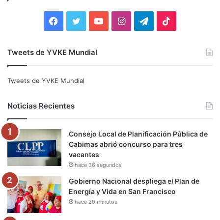
r
:
F
T
Y
I
T
T
a
w
o
n
e
i
Tweets de YVKE Mundial
c
i
u
s
l
k
e
t
T
t
e
T
Tweets de YVKE Mundial
b
t
u
a
g
o
Noticias Recientes
o
e
b
g
r
k
Consejo Local de Planificación Pública de
o
r
e
r
a
Cabimas abrió concurso para tres
vacantes
k
a
m
hace 36 segundos
m
Gobierno Nacional despliega el Plan de
Energía y Vida en San Francisco
hace 20 minutos