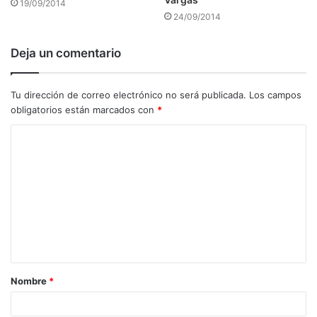
19/09/2014
24/09/2014
Deja un comentario
Tu dirección de correo electrónico no será publicada.
Los campos
obligatorios están marcados con
*
C
o
m
e
n
t
a
Nombre
*
r
i