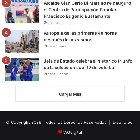
Alcalde Gian Carlo Di Martino reinauguró
el Centro de Participación Popular
Francisco Eugenio Bustamante
hace 44 minutos
Autopsia de las primeras 48 horas
después de los sismos
hace 1 hora
Jefa de Estado celebra el histórico triunfo
de la selección sub-17 de voleibol
hace 2 horas
Cargar Mas
© Copyright 2026, Todos los Derechos Reservados | Diseño por
WGdigital