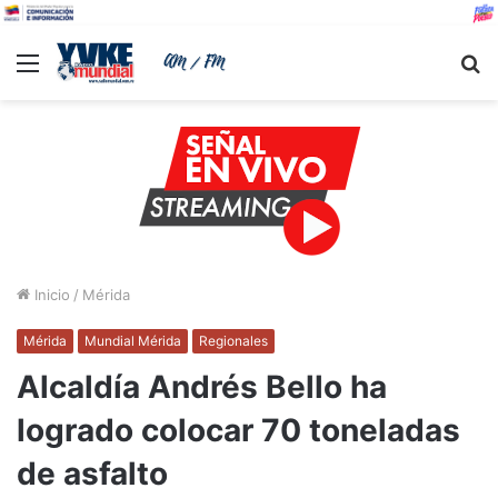
Menu
B
Inicio
/
Mérida
Mérida
Mundial Mérida
Regionales
Alcaldía Andrés Bello ha
logrado colocar 70 toneladas
de asfalto