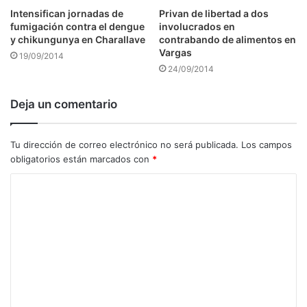
Intensifican jornadas de
Privan de libertad a dos
fumigación contra el dengue
involucrados en
y chikungunya en Charallave
contrabando de alimentos en
Vargas
19/09/2014
24/09/2014
Deja un comentario
Tu dirección de correo electrónico no será publicada.
Los campos
obligatorios están marcados con
*
C
o
m
e
n
t
a