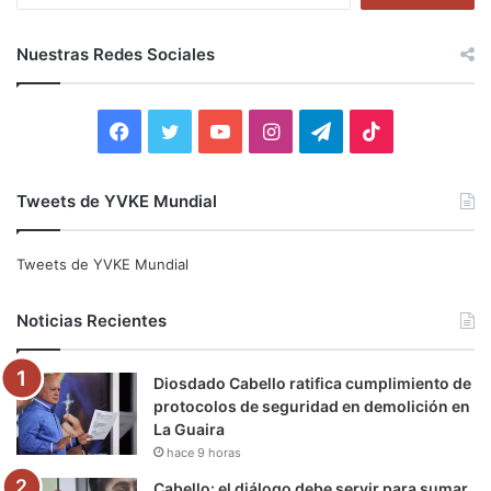
s
c
Nuestras Redes Sociales
a
r
:
F
T
Y
I
T
T
a
w
o
n
e
i
Tweets de YVKE Mundial
c
i
u
s
l
k
e
t
T
t
e
T
Tweets de YVKE Mundial
b
t
u
a
g
o
Noticias Recientes
o
e
b
g
r
k
Diosdado Cabello ratifica cumplimiento de
o
r
e
r
a
protocolos de seguridad en demolición en
La Guaira
k
a
m
hace 9 horas
m
Cabello: el diálogo debe servir para sumar