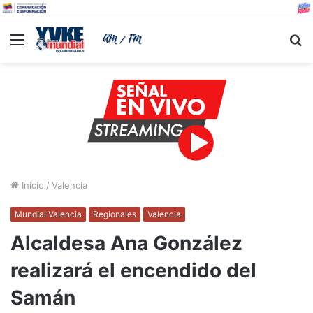
Menu
B
Inicio
/
Valencia
Mundial Valencia
Regionales
Valencia
Alcaldesa Ana González
realizará el encendido del
Samán