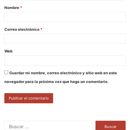
Nombre
*
r
i
o
Correo electrónico
*
*
Web
Guardar mi nombre, correo electrónico y sitio web en este
navegador para la próxima vez que haga un comentario.
B
u