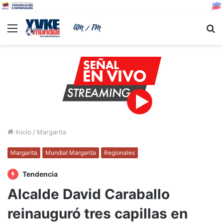
Menu
B
Inicio
/
Margarita
Margarita
Mundial Margarita
Regionales
Tendencia
Alcalde David Caraballo
reinauguró tres capillas en