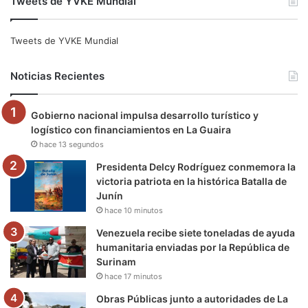
Tweets de YVKE Mundial
c
i
u
s
l
k
e
t
T
t
e
T
Tweets de YVKE Mundial
b
t
u
a
g
o
Noticias Recientes
o
e
b
g
r
k
Gobierno nacional impulsa desarrollo turístico y
o
r
e
r
a
logístico con financiamientos en La Guaira
hace 13 segundos
k
a
m
Presidenta Delcy Rodríguez conmemora la
m
victoria patriota en la histórica Batalla de
Junín
hace 10 minutos
Venezuela recibe siete toneladas de ayuda
humanitaria enviadas por la República de
Surinam
hace 17 minutos
Obras Públicas junto a autoridades de La