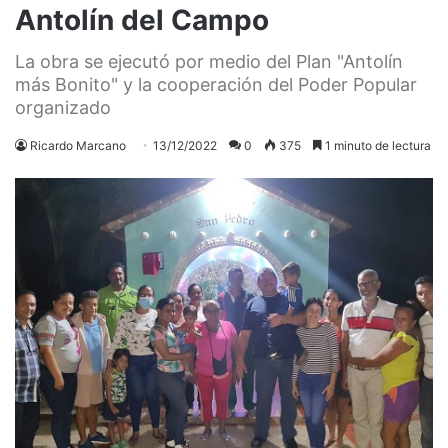
Antolín del Campo
La obra se ejecutó por medio del Plan "Antolín
más Bonito" y la cooperación del Poder Popular
organizado
Ricardo Marcano
13/12/2022
0
375
1 minuto de lectura