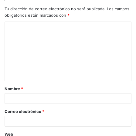
Tu dirección de correo electrónico no será publicada.
Los campos
obligatorios están marcados con
*
C
o
m
e
n
t
a
Nombre
*
r
i
o
Correo electrónico
*
*
Web