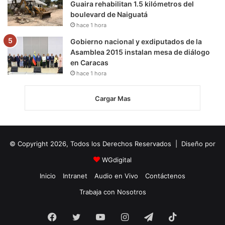
Guaira rehabilitan 1.5 kilómetros del
boulevard de Naiguatá
hace 1 hora
Gobierno nacional y exdiputados de la
Asamblea 2015 instalan mesa de diálogo
en Caracas
hace 1 hora
Cargar Mas
© Copyright 2026, Todos los Derechos Reservados | Diseño por
WGdigital
Inicio
Intranet
Audio en Vivo
Contáctenos
Trabaja con Nosotros
Facebook
Twitter
YouTube
Instagram
Telegram
TikTok