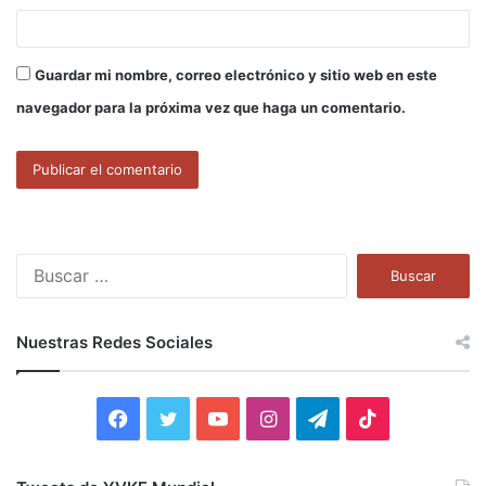
Guardar mi nombre, correo electrónico y sitio web en este
navegador para la próxima vez que haga un comentario.
B
u
s
c
Nuestras Redes Sociales
a
r
:
F
T
Y
I
T
T
a
w
o
n
e
i