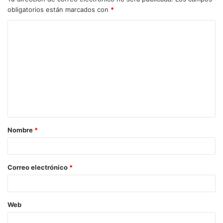
obligatorios están marcados con
*
C
o
m
e
n
t
a
Nombre
*
r
i
o
Correo electrónico
*
*
Web