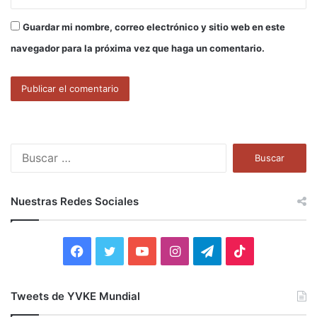
Guardar mi nombre, correo electrónico y sitio web en este
navegador para la próxima vez que haga un comentario.
B
u
s
c
Nuestras Redes Sociales
a
r
:
F
T
Y
I
T
T
a
w
o
n
e
i
Tweets de YVKE Mundial
c
i
u
s
l
k