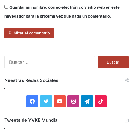
Guardar mi nombre, correo electrónico y sitio web en este
navegador para la próxima vez que haga un comentario.
B
u
s
c
Nuestras Redes Sociales
a
r
:
F
T
Y
I
T
T
a
w
o
n
e
i
Tweets de YVKE Mundial
c
i
u
s
l
k