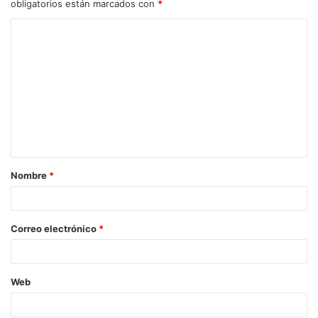
obligatorios están marcados con
*
C
o
m
e
n
t
a
Nombre
*
r
i
o
Correo electrónico
*
*
Web