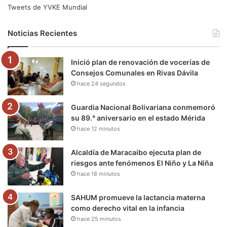
e
t
T
t
e
T
Tweets de YVKE Mundial
b
t
u
a
g
o
Noticias Recientes
o
e
b
g
r
k
Inició plan de renovación de vocerías de
o
r
e
r
a
Consejos Comunales en Rivas Dávila
hace 24 segundos
k
a
m
m
Guardia Nacional Bolivariana conmemoró
su 89.° aniversario en el estado Mérida
hace 12 minutos
Alcaldía de Maracaibo ejecuta plan de
riesgos ante fenómenos El Niño y La Niña
hace 18 minutos
SAHUM promueve la lactancia materna
como derecho vital en la infancia
hace 25 minutos