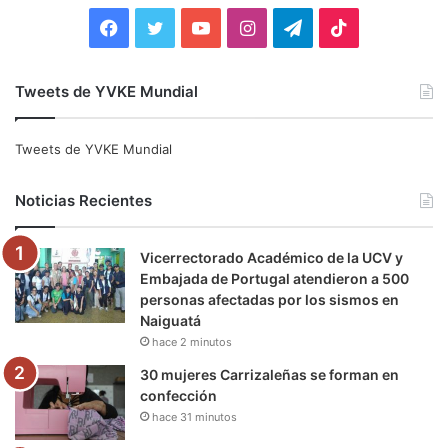
:
F
T
Y
I
T
T
a
w
o
n
e
i
Tweets de YVKE Mundial
c
i
u
s
l
k
e
t
T
t
e
T
Tweets de YVKE Mundial
b
t
u
a
g
o
Noticias Recientes
o
e
b
g
r
k
Vicerrectorado Académico de la UCV y
o
r
e
r
a
Embajada de Portugal atendieron a 500
personas afectadas por los sismos en
k
a
m
Naiguatá
hace 2 minutos
m
30 mujeres Carrizaleñas se forman en
confección
hace 31 minutos