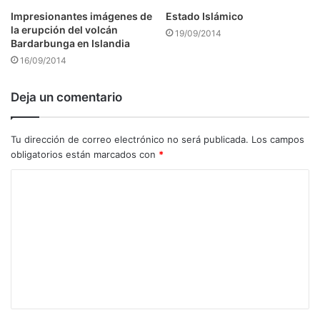
Impresionantes imágenes de
Estado Islámico
la erupción del volcán
19/09/2014
Bardarbunga en Islandia
16/09/2014
Deja un comentario
Tu dirección de correo electrónico no será publicada.
Los campos
obligatorios están marcados con
*
C
o
m
e
n
t
a