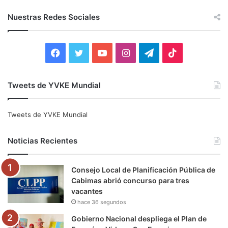
s
c
Nuestras Redes Sociales
a
r
:
F
T
Y
I
T
T
a
w
o
n
e
i
Tweets de YVKE Mundial
c
i
u
s
l
k
e
t
T
t
e
T
Tweets de YVKE Mundial
b
t
u
a
g
o
Noticias Recientes
o
e
b
g
r
k
Consejo Local de Planificación Pública de
o
r
e
r
a
Cabimas abrió concurso para tres
vacantes
k
a
m
hace 36 segundos
m
Gobierno Nacional despliega el Plan de