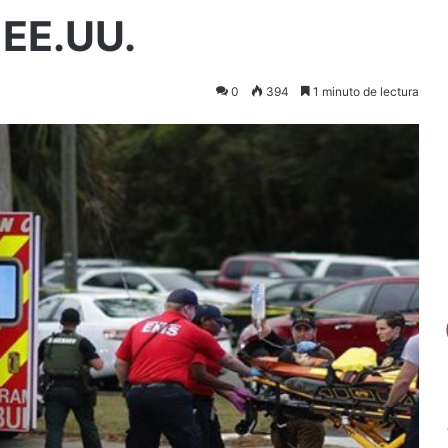
, EE.UU.
0
394
1 minuto de lectura