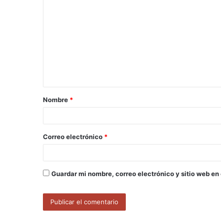
o
m
e
n
t
a
Nombre
*
r
i
o
Correo electrónico
*
*
Guardar mi nombre, correo electrónico y sitio web en