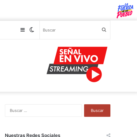
Sidebar
Switch
Buscar
skin
B
u
s
c
a
Nuestras Redes Sociales