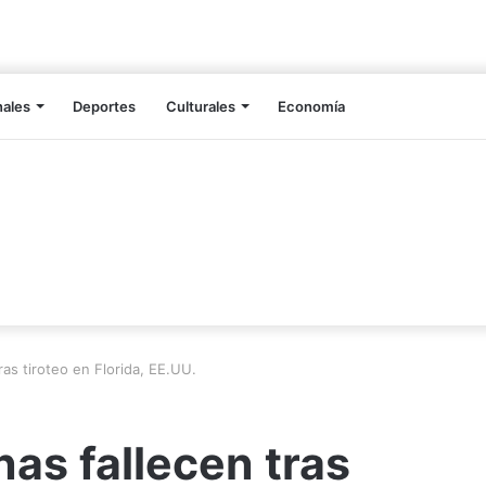
nales
Deportes
Culturales
Economía
as tiroteo en Florida, EE.UU.
as fallecen tras