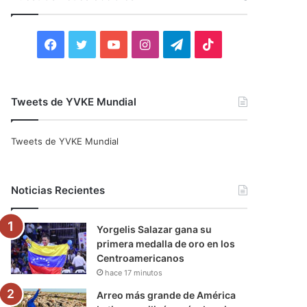
r
:
F
T
Y
I
T
T
a
w
o
n
e
i
c
i
u
s
l
k
Tweets de YVKE Mundial
e
t
T
t
e
T
Tweets de YVKE Mundial
b
t
u
a
g
o
o
e
b
g
r
k
Noticias Recientes
o
r
e
r
a
Yorgelis Salazar gana su
k
a
m
primera medalla de oro en los
Centroamericanos
m
hace 17 minutos
Arreo más grande de América