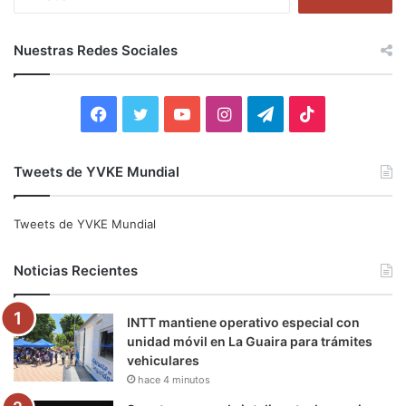
u
s
c
Nuestras Redes Sociales
a
r
:
F
T
Y
I
T
T
a
w
o
n
e
i
Tweets de YVKE Mundial
c
i
u
s
l
k
e
t
T
t
e
T
Tweets de YVKE Mundial
b
t
u
a
g
o
Noticias Recientes
o
e
b
g
r
k
INTT mantiene operativo especial con
o
r
e
r
a
unidad móvil en La Guaira para trámites
vehiculares
k
a
m
hace 4 minutos
m