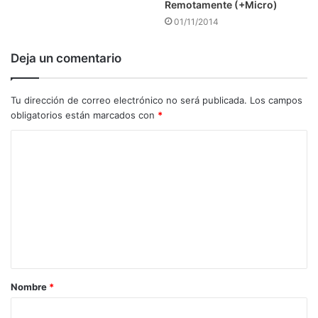
Remotamente (+Micro)
01/11/2014
Deja un comentario
Tu dirección de correo electrónico no será publicada.
Los campos
obligatorios están marcados con
*
C
o
m
e
n
t
a
Nombre
*
r
i