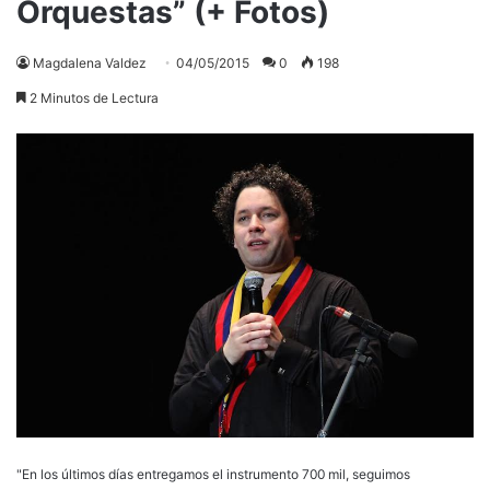
Orquestas” (+ Fotos)
Magdalena Valdez
04/05/2015
0
198
2 Minutos de Lectura
"En los últimos días entregamos el instrumento 700 mil, seguimos