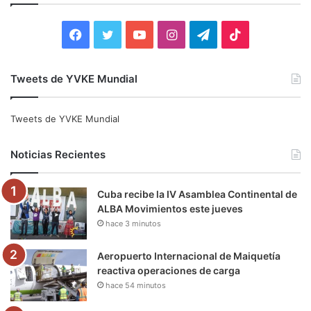
r
:
F
T
Y
I
T
T
a
w
o
n
e
i
Tweets de YVKE Mundial
c
i
u
s
l
k
e
t
T
t
e
T
Tweets de YVKE Mundial
b
t
u
a
g
o
Noticias Recientes
o
e
b
g
r
k
Cuba recibe la IV Asamblea Continental de
o
r
e
r
a
ALBA Movimientos este jueves
hace 3 minutos
k
a
m
m
Aeropuerto Internacional de Maiquetía
reactiva operaciones de carga
hace 54 minutos