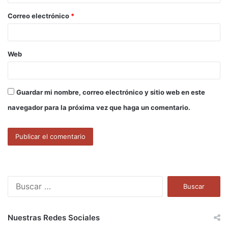
o
Correo electrónico
*
*
Web
Guardar mi nombre, correo electrónico y sitio web en este
navegador para la próxima vez que haga un comentario.
B
u
s
c
Nuestras Redes Sociales
a