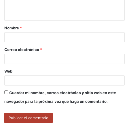
n
t
a
Nombre
*
r
i
o
Correo electrónico
*
*
Web
Guardar mi nombre, correo electrónico y sitio web en este
navegador para la próxima vez que haga un comentario.