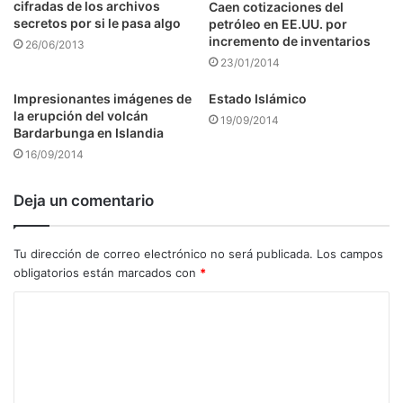
cifradas de los archivos
Caen cotizaciones del
secretos por si le pasa algo
petróleo en EE.UU. por
incremento de inventarios
26/06/2013
23/01/2014
Impresionantes imágenes de
Estado Islámico
la erupción del volcán
19/09/2014
Bardarbunga en Islandia
16/09/2014
Deja un comentario
Tu dirección de correo electrónico no será publicada.
Los campos
obligatorios están marcados con
*
C
o
m
e