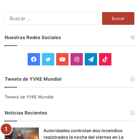
B
u
s
c
Nuestras Redes Sociales
a
r
:
F
T
Y
I
T
T
a
w
o
n
e
i
Tweets de YVKE Mundial
c
i
u
s
l
k
e
t
T
t
e
T
Tweets de YVKE Mundial
b
t
u
a
g
o
Noticias Recientes
o
e
b
g
r
k
Autoridades controlan dos incendios
o
r
e
r
a
registrados la noche del viernes en La