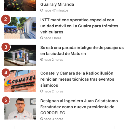
Guaira y Miranda
k
a
m
hace 47 minutos
m
INTT mantiene operativo especial con
unidad móvil en La Guaira para trámites
vehiculares
hace 1 hora
Se estrena parada inteligente de pasajeros
en la ciudad de Maturín
hace 2 horas
Conatel y Cámara de la Radiodifusión
reinician mesas técnicas tras eventos
sísmicos
hace 2 horas
Designan al ingeniero Juan Crisóstomo
Fernández como nuevo presidente de
CORPOELEC
hace 3 horas