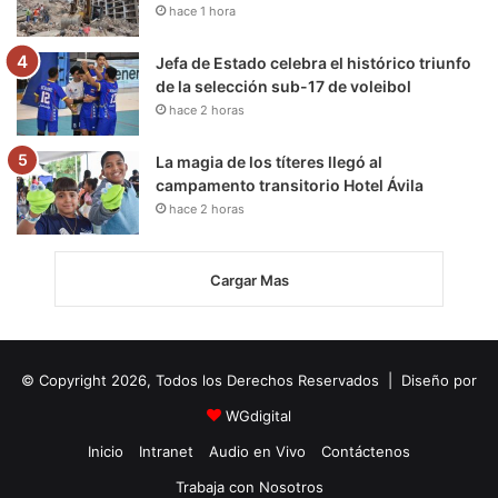
hace 1 hora
Jefa de Estado celebra el histórico triunfo
de la selección sub-17 de voleibol
hace 2 horas
La magia de los títeres llegó al
campamento transitorio Hotel Ávila
hace 2 horas
Cargar Mas
© Copyright 2026, Todos los Derechos Reservados | Diseño por
WGdigital
Inicio
Intranet
Audio en Vivo
Contáctenos
Trabaja con Nosotros