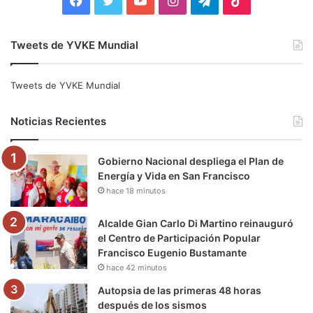
F
T
Y
I
T
T
a
w
o
n
e
i
Tweets de YVKE Mundial
c
i
u
s
l
k
e
t
T
t
e
T
Tweets de YVKE Mundial
b
t
u
a
g
o
Noticias Recientes
o
e
b
g
r
k
Gobierno Nacional despliega el Plan de
o
r
e
r
a
Energía y Vida en San Francisco
hace 18 minutos
k
a
m
m
Alcalde Gian Carlo Di Martino reinauguró
el Centro de Participación Popular
Francisco Eugenio Bustamante
hace 42 minutos
Autopsia de las primeras 48 horas
después de los sismos