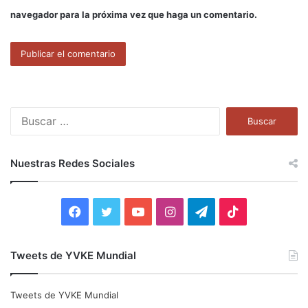
navegador para la próxima vez que haga un comentario.
B
u
s
c
Nuestras Redes Sociales
a
r
:
F
T
Y
I
T
T
a
w
o
n
e
i
Tweets de YVKE Mundial
c
i
u
s
l
k
e
t
T
t
e
T
Tweets de YVKE Mundial