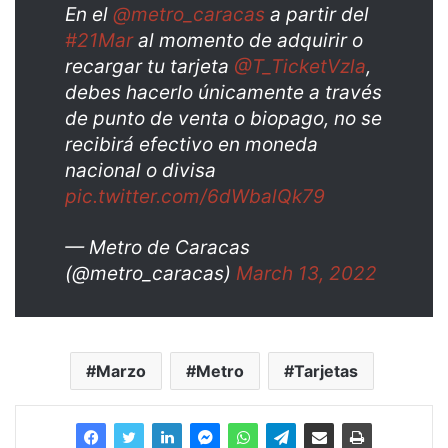
En el
@metro_caracas
a partir del
#21Mar
al momento de adquirir o
recargar tu tarjeta
@T_TicketVzla
,
debes hacerlo únicamente a través
de punto de venta o biopago, no se
recibirá efectivo en moneda
nacional o divisa
pic.twitter.com/6dWbalQk79
— Metro de Caracas
(@metro_caracas)
March 13, 2022
Marzo
Metro
Tarjetas