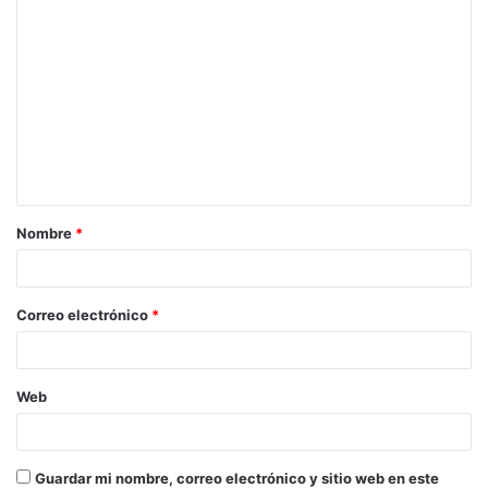
C
o
m
e
n
t
a
Nombre
*
r
i
o
Correo electrónico
*
*
Web
Guardar mi nombre, correo electrónico y sitio web en este