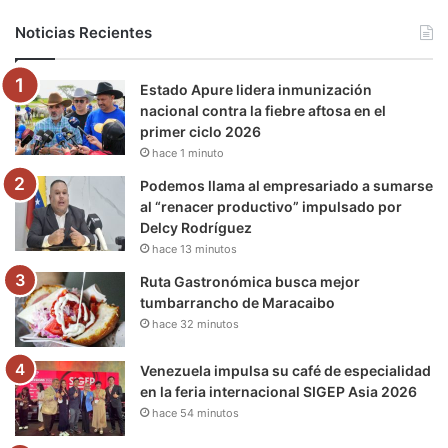
b
t
u
a
g
o
Noticias Recientes
o
e
b
g
r
k
Estado Apure lidera inmunización
o
r
e
r
a
nacional contra la fiebre aftosa en el
primer ciclo 2026
k
a
m
hace 1 minuto
m
Podemos llama al empresariado a sumarse
al “renacer productivo” impulsado por
Delcy Rodríguez
hace 13 minutos
Ruta Gastronómica busca mejor
tumbarrancho de Maracaibo
hace 32 minutos
Venezuela impulsa su café de especialidad
en la feria internacional SIGEP Asia 2026
hace 54 minutos