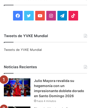
r
:
F
T
Y
I
T
T
a
w
o
n
e
i
c
i
u
s
l
k
Tweets de YVKE Mundial
e
t
T
t
e
T
Tweets de YVKE Mundial
b
t
u
a
g
o
o
e
b
g
r
k
Noticias Recientes
o
r
e
r
a
Julio Mayora revalida su
k
a
m
hegemonía con un
impresionante doblete dorado
m
en Santo Domingo 2026
hace 4 minutos