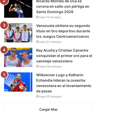
Ricardo Montes de Oca se
corona en salto con pértiga en
Santo Domingo 2026
hace 10 minutos
Venezuela obtiene su segundo
título en tiro deportivo durante
los Juegos Centroamericanos
hace 22 minutos
Ray Acuña y Cristian Canache
conquistan el primer oro para el
canotaje venezolano
hace 28 minutos
Wilkeinner Lugo y Katherin
Echandia lideran la cosecha
venezolana en el levantamiento
de pesas
hace 35 minutos
Cargar Mas