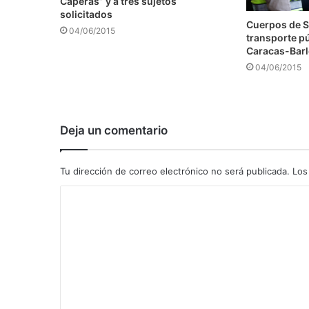
Caperas” y a tres sujetos
solicitados
Cuerpos de S
04/06/2015
transporte pú
Caracas-Barl
04/06/2015
Deja un comentario
Tu dirección de correo electrónico no será publicada.
Los
C
o
m
e
n
t