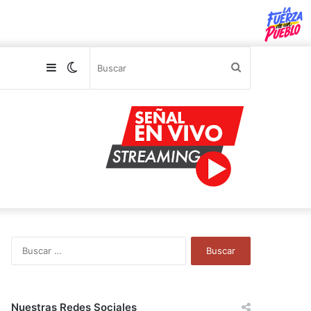
Sidebar
Switch
Buscar
skin
B
u
s
c
a
Nuestras Redes Sociales