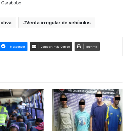
o Carabobo.
ctiva
Venta irregular de vehículos
Messenger
Compartir via Correo
Imprimir