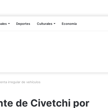
nales
Deportes
Culturales
Economía
enta irregular de vehículos
te de Civetchi por