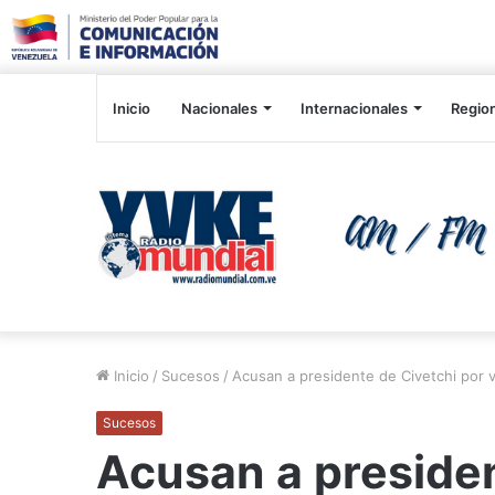
Inicio
Nacionales
Internacionales
Regio
Inicio
/
Sucesos
/
Acusan a presidente de Civetchi por v
Sucesos
Acusan a presiden