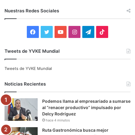
s
c
Nuestras Redes Sociales
a
r
:
F
T
Y
I
T
T
a
w
o
n
e
i
Tweets de YVKE Mundial
c
i
u
s
l
k
e
t
T
t
e
T
Tweets de YVKE Mundial
b
t
u
a
g
o
Noticias Recientes
o
e
b
g
r
k
Podemos llama al empresariado a sumarse
o
r
e
r
a
al “renacer productivo” impulsado por
Delcy Rodríguez
k
a
m
hace 4 minutos
m
Ruta Gastronómica busca mejor