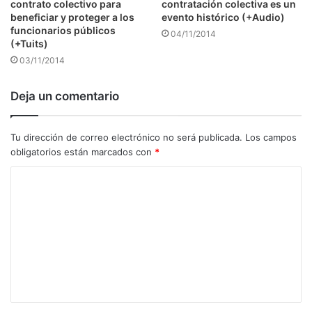
contrato colectivo para
contratación colectiva es un
beneficiar y proteger a los
evento histórico (+Audio)
funcionarios públicos
04/11/2014
(+Tuits)
03/11/2014
Deja un comentario
Tu dirección de correo electrónico no será publicada.
Los campos
obligatorios están marcados con
*
C
o
m
e
n
t
a