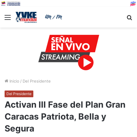
Menu
B
Inicio
/
Del Presidente
Del Presidente
Activan III Fase del Plan Gran
Caracas Patriota, Bella y
Segura