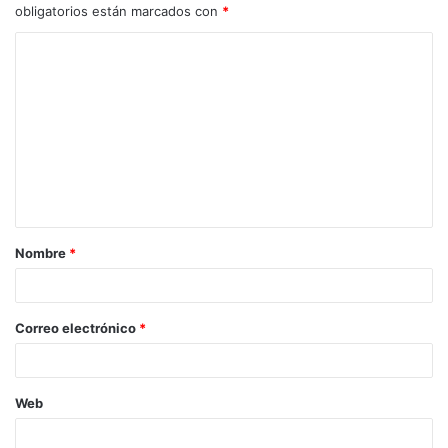
obligatorios están marcados con
*
C
o
m
e
n
t
a
Nombre
*
r
i
o
Correo electrónico
*
*
Web