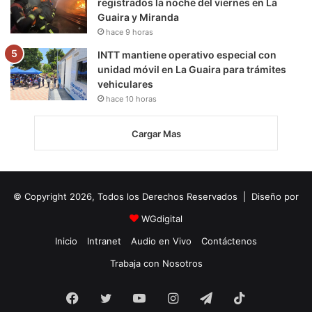
registrados la noche del viernes en La
Guaira y Miranda
hace 9 horas
INTT mantiene operativo especial con
unidad móvil en La Guaira para trámites
vehiculares
hace 10 horas
Cargar Mas
© Copyright 2026, Todos los Derechos Reservados | Diseño por
WGdigital
Inicio
Intranet
Audio en Vivo
Contáctenos
Trabaja con Nosotros
Facebook
Twitter
YouTube
Instagram
Telegram
TikTok