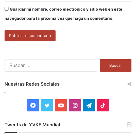
Guardar mi nombre, correo electrónico y sitio web en este
navegador para la próxima vez que haga un comentario.
B
u
s
c
Nuestras Redes Sociales
a
r
:
F
T
Y
I
T
T
a
w
o
n
e
i
Tweets de YVKE Mundial
c
i
u
s
l
k