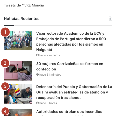
e
t
T
t
e
T
Tweets de YVKE Mundial
b
t
u
a
g
o
Noticias Recientes
o
e
b
g
r
k
Vicerrectorado Académico de la UCV y
o
r
e
r
a
Embajada de Portugal atendieron a 500
personas afectadas por los sismos en
k
a
m
Naiguatá
hace 2 minutos
m
30 mujeres Carrizaleñas se forman en
confección
hace 31 minutos
Defensoría del Pueblo y Gobernación de La
Guaira evalúan estrategias de atención y
recuperación tras sismos
hace 8 horas
Autoridades controlan dos incendios