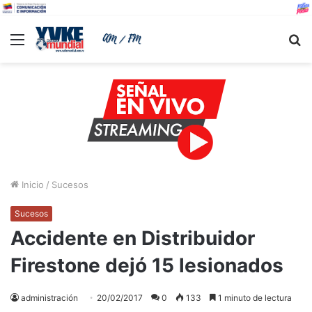
Menu
B
Inicio
/
Sucesos
Sucesos
Accidente en Distribuidor
Firestone dejó 15 lesionados
administración
20/02/2017
0
133
1 minuto de lectura