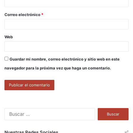
i
o
Correo electrónico
*
*
Web
Guardar mi nombre, correo electrónico y sitio web en este
navegador para la próxima vez que haga un comentario.
B
u
s
c
Nuestras Redes Sociales