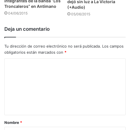
integrantes de la banda “Los
dejó sin luz a La Victoria
Troncaleros” en Antímano
(+Audio)
04/06/2015
05/06/2015
Deja un comentario
Tu dirección de correo electrónico no será publicada.
Los campos
obligatorios están marcados con
*
C
o
m
e
n
t
a
Nombre
*
r