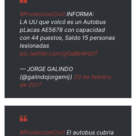
#ProteccionCivil
INFORMA:
LA UU que volcó es un Autobus
pLacas AE5678 con capacidad
con 44 puestos, Saldo 15 personas
lesionadas
pic.twitter.com/gOaBb4HztT
— JORGE GALINDO
(@galindojorgemij)
20 de febrero
de 2017
#ProteccionCivil
El autobus cubria