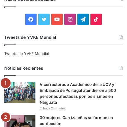
a
r
:
F
T
Y
I
T
T
a
w
o
n
e
i
Tweets de YVKE Mundial
c
i
u
s
l
k
e
t
T
t
e
T
Tweets de YVKE Mundial
b
t
u
a
g
o
Noticias Recientes
o
e
b
g
r
k
Vicerrectorado Académico de la UCV y
o
r
e
r
a
Embajada de Portugal atendieron a 500
personas afectadas por los sismos en
k
a
m
Naiguatá
hace 2 minutos
m
30 mujeres Carrizaleñas se forman en
confección