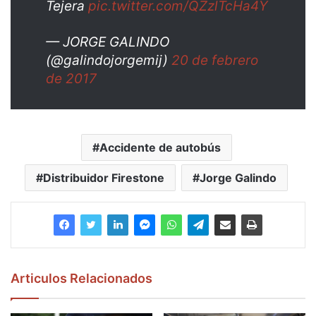
Tejera
pic.twitter.com/QZzlTcHa4Y
— JORGE GALINDO
(@galindojorgemij)
20 de febrero
de 2017
Accidente de autobús
Distribuidor Firestone
Jorge Galindo
Articulos Relacionados