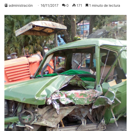
administración
16/11/2017
0
171
1 minuto de lectura