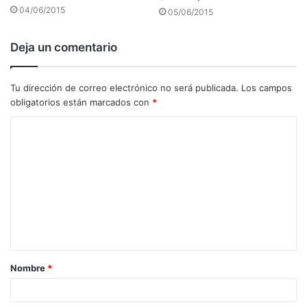
04/06/2015
05/06/2015
Deja un comentario
Tu dirección de correo electrónico no será publicada.
Los campos
obligatorios están marcados con
*
C
o
m
e
n
t
a
Nombre
*
r
i