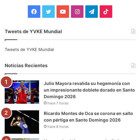
r
:
F
T
Y
I
T
T
a
w
o
n
e
i
Tweets de YVKE Mundial
c
i
u
s
l
k
e
t
T
t
e
T
Tweets de YVKE Mundial
b
t
u
a
g
o
Noticias Recientes
o
e
b
g
r
k
Julio Mayora revalida su hegemonía con
o
r
e
r
a
un impresionante doblete dorado en Santo
Domingo 2026
k
a
m
hace 7 horas
m
Ricardo Montes de Oca se corona en salto
con pértiga en Santo Domingo 2026
hace 8 horas