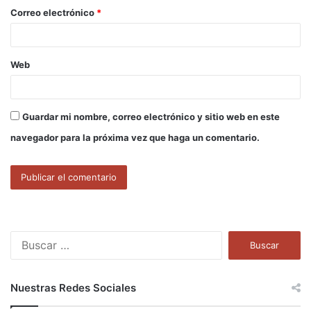
o
Correo electrónico
*
*
Web
Guardar mi nombre, correo electrónico y sitio web en este
navegador para la próxima vez que haga un comentario.
B
u
s
c
Nuestras Redes Sociales
a