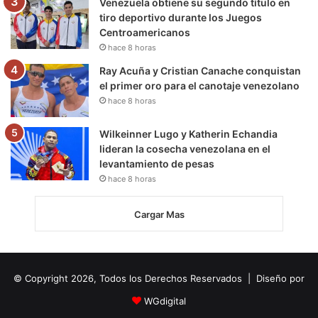
Venezuela obtiene su segundo título en
tiro deportivo durante los Juegos
Centroamericanos
hace 8 horas
Ray Acuña y Cristian Canache conquistan
el primer oro para el canotaje venezolano
hace 8 horas
Wilkeinner Lugo y Katherin Echandia
lideran la cosecha venezolana en el
levantamiento de pesas
hace 8 horas
Cargar Mas
© Copyright 2026, Todos los Derechos Reservados | Diseño por
WGdigital