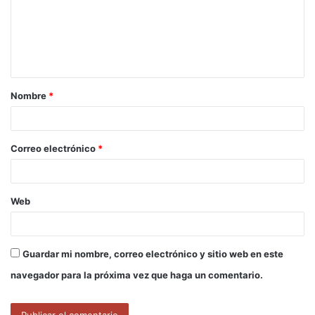
e
n
t
a
Nombre
*
r
i
o
Correo electrónico
*
*
Web
Guardar mi nombre, correo electrónico y sitio web en este
navegador para la próxima vez que haga un comentario.