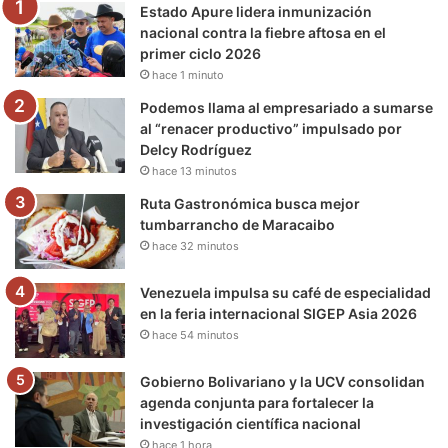
Estado Apure lidera inmunización
o
r
e
r
a
nacional contra la fiebre aftosa en el
primer ciclo 2026
k
a
m
hace 1 minuto
m
Podemos llama al empresariado a sumarse
al “renacer productivo” impulsado por
Delcy Rodríguez
hace 13 minutos
Ruta Gastronómica busca mejor
tumbarrancho de Maracaibo
hace 32 minutos
Venezuela impulsa su café de especialidad
en la feria internacional SIGEP Asia 2026
hace 54 minutos
Gobierno Bolivariano y la UCV consolidan
agenda conjunta para fortalecer la
investigación científica nacional
hace 1 hora