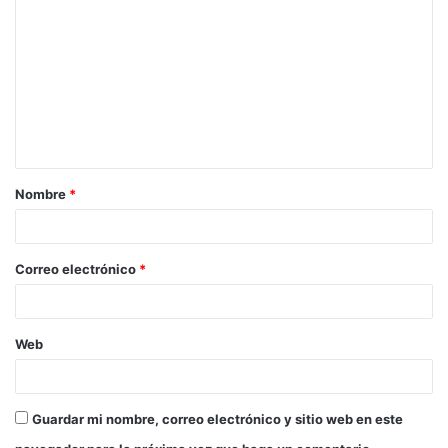
o
m
e
n
t
a
Nombre
*
r
i
o
Correo electrónico
*
*
Web
Guardar mi nombre, correo electrónico y sitio web en este