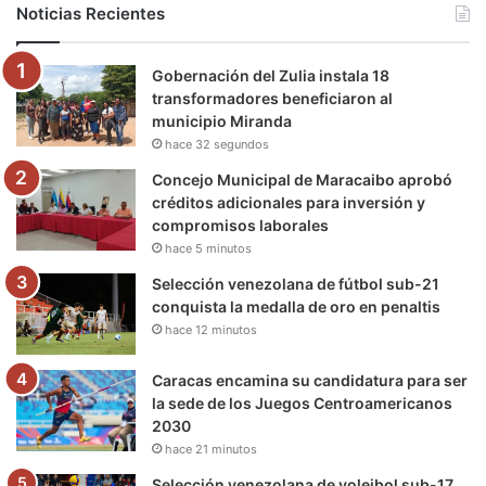
Noticias Recientes
o
e
b
g
r
k
Gobernación del Zulia instala 18
o
r
e
r
a
transformadores beneficiaron al
municipio Miranda
k
a
m
hace 32 segundos
m
Concejo Municipal de Maracaibo aprobó
créditos adicionales para inversión y
compromisos laborales
hace 5 minutos
Selección venezolana de fútbol sub-21
conquista la medalla de oro en penaltis
hace 12 minutos
Caracas encamina su candidatura para ser
la sede de los Juegos Centroamericanos
2030
hace 21 minutos
Selección venezolana de voleibol sub-17