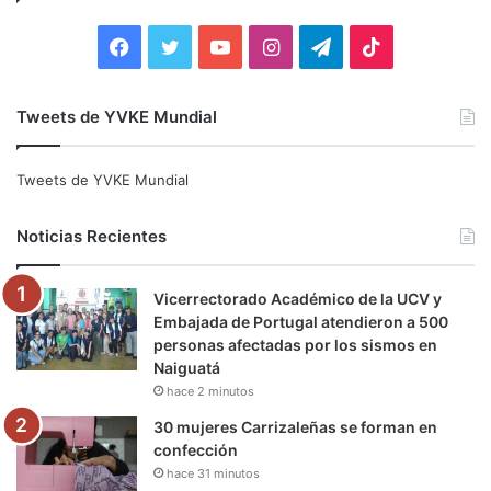
r
:
F
T
Y
I
T
T
a
w
o
n
e
i
Tweets de YVKE Mundial
c
i
u
s
l
k
e
t
T
t
e
T
Tweets de YVKE Mundial
b
t
u
a
g
o
Noticias Recientes
o
e
b
g
r
k
Vicerrectorado Académico de la UCV y
o
r
e
r
a
Embajada de Portugal atendieron a 500
personas afectadas por los sismos en
k
a
m
Naiguatá
hace 2 minutos
m
30 mujeres Carrizaleñas se forman en
confección
hace 31 minutos