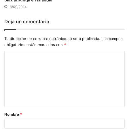
16/09/2014
Deja un comentario
Tu dirección de correo electrónico no será publicada.
Los campos
obligatorios están marcados con
*
C
o
m
e
n
t
a
Nombre
*
r
i