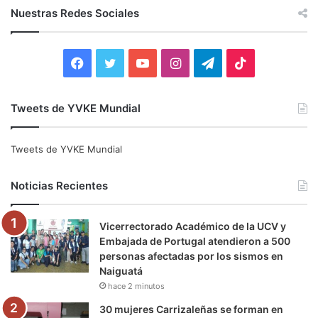
c
Nuestras Redes Sociales
a
r
:
F
T
Y
I
T
T
a
w
o
n
e
i
Tweets de YVKE Mundial
c
i
u
s
l
k
e
t
T
t
e
T
Tweets de YVKE Mundial
b
t
u
a
g
o
Noticias Recientes
o
e
b
g
r
k
Vicerrectorado Académico de la UCV y
o
r
e
r
a
Embajada de Portugal atendieron a 500
personas afectadas por los sismos en
k
a
m
Naiguatá
hace 2 minutos
m
30 mujeres Carrizaleñas se forman en