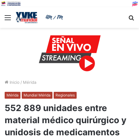
Menu
B
Inicio
/
Mérida
Mérida
Mundial Mérida
Regionales
552 889 unidades entre
material médico quirúrgico y
unidosis de medicamentos