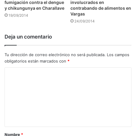
fumigación contra el dengue
involucrados en
y chikungunya en Charallave
contrabando de alimentos en
Vargas
19/09/2014
24/09/2014
Deja un comentario
Tu dirección de correo electrónico no será publicada.
Los campos
obligatorios están marcados con
*
C
o
m
e
n
t
a
Nombre
*
r