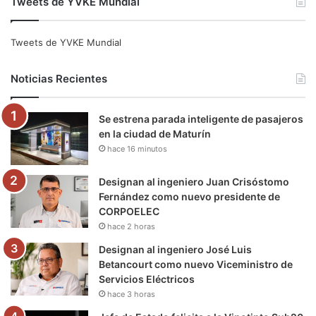
Tweets de YVKE Mundial
c
i
u
s
l
k
e
t
T
t
e
T
Tweets de YVKE Mundial
b
t
u
a
g
o
Noticias Recientes
o
e
b
g
r
k
Se estrena parada inteligente de pasajeros
o
r
e
r
a
en la ciudad de Maturín
hace 16 minutos
k
a
m
m
Designan al ingeniero Juan Crisóstomo
Fernández como nuevo presidente de
CORPOELEC
hace 2 horas
Designan al ingeniero José Luis
Betancourt como nuevo Viceministro de
Servicios Eléctricos
hace 3 horas