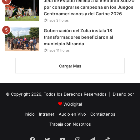
Jefa de Estado felicita a la Vinotinto Sub20
por consagrarse campeona en los Juegos
Centroamericanos y del Caribe 2026
hace 3 horas
Gobernación del Zulia instala 18
transformadores beneficiaron al
municipio Miranda
hace 11 horas
Cargar Mas
© Copyright 2026, Todos los Derechos Reservados | Diseño por
WGdigital
Inicio
Intranet
Audio en Vivo
Contáctenos
Trabaja con Nosotros
Facebook
Twitter
YouTube
Instagram
Telegram
TikTok