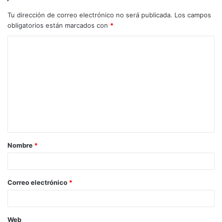
Tu dirección de correo electrónico no será publicada.
Los campos
obligatorios están marcados con
*
C
o
m
e
n
t
a
Nombre
*
r
i
o
Correo electrónico
*
*
Web