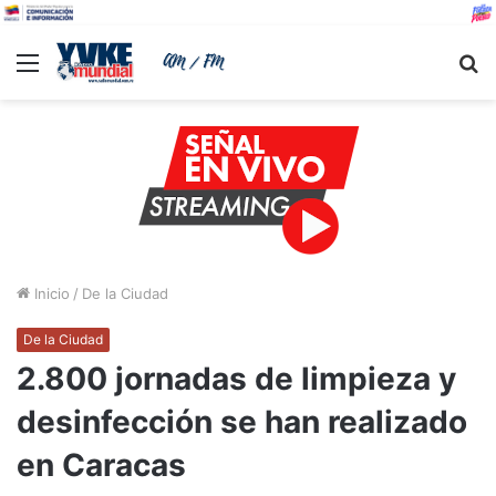
Menu
B
Inicio
/
De la Ciudad
De la Ciudad
2.800 jornadas de limpieza y
desinfección se han realizado
en Caracas