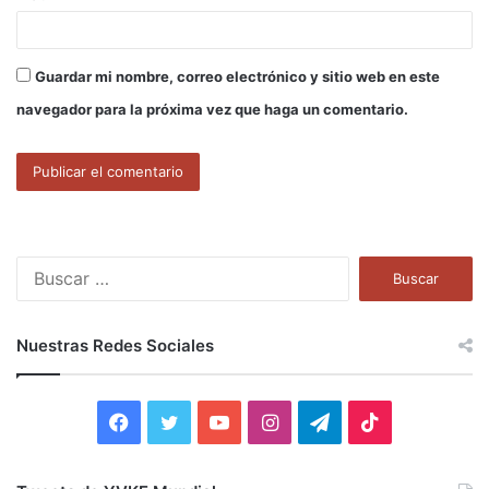
Guardar mi nombre, correo electrónico y sitio web en este
navegador para la próxima vez que haga un comentario.
B
u
s
c
Nuestras Redes Sociales
a
r
:
F
T
Y
I
T
T
a
w
o
n
e
i