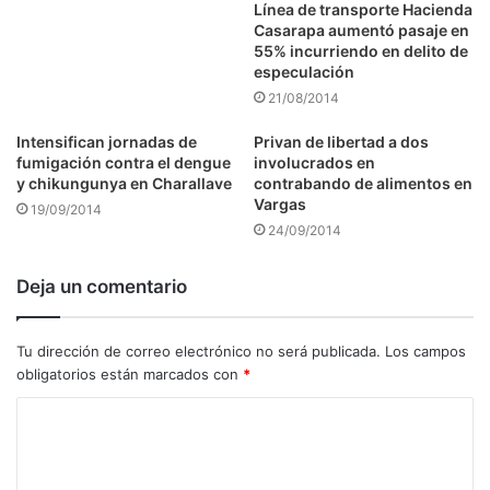
Línea de transporte Hacienda
Casarapa aumentó pasaje en
55% incurriendo en delito de
especulación
21/08/2014
Intensifican jornadas de
Privan de libertad a dos
fumigación contra el dengue
involucrados en
y chikungunya en Charallave
contrabando de alimentos en
Vargas
19/09/2014
24/09/2014
Deja un comentario
Tu dirección de correo electrónico no será publicada.
Los campos
obligatorios están marcados con
*
C
o
m