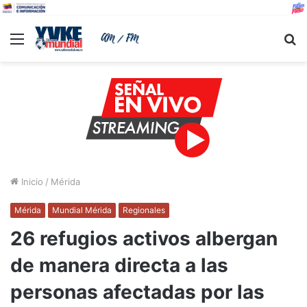
Menu
B
Inicio
/
Mérida
Mérida
Mundial Mérida
Regionales
26 refugios activos albergan
de manera directa a las
personas afectadas por las