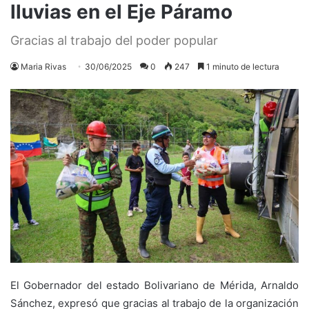
lluvias en el Eje Páramo
Gracias al trabajo del poder popular
Maria Rivas
30/06/2025
0
247
1 minuto de lectura
El Gobernador del estado Bolivariano de Mérida, Arnaldo
Sánchez, expresó que gracias al trabajo de la organización