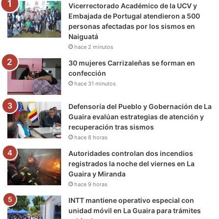
Vicerrectorado Académico de la UCV y
o
r
e
r
a
Embajada de Portugal atendieron a 500
personas afectadas por los sismos en
k
a
m
Naiguatá
hace 2 minutos
m
30 mujeres Carrizaleñas se forman en
confección
hace 31 minutos
Defensoría del Pueblo y Gobernación de La
Guaira evalúan estrategias de atención y
recuperación tras sismos
hace 8 horas
Autoridades controlan dos incendios
registrados la noche del viernes en La
Guaira y Miranda
hace 9 horas
INTT mantiene operativo especial con
unidad móvil en La Guaira para trámites