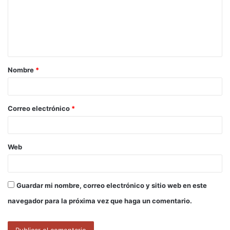
e
n
t
a
Nombre
*
r
i
o
Correo electrónico
*
*
Web
Guardar mi nombre, correo electrónico y sitio web en este
navegador para la próxima vez que haga un comentario.